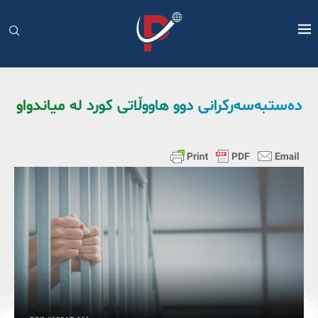
دەستبەسەرکرانی دوو هاووڵاتی کورد لە میاندواو