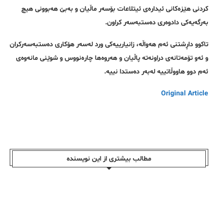
کردنی هێزەکانی ئیدارەی ئیتلاعات بۆسەر ماڵیان و بەبێ هەبوونی هیچ
بەرگەیەکی دادوەری دەستبەسەر کراون.
تاکوو داڕشتنی ئەم هەواڵە، زانیارییەکی ورد لەسەر هۆکاری دەستبەسەرکران
و ئەو تۆمەتانەی دراونەتە پاڵیان و هەروەها چارەنووس و شوێنی مانەوەی
ئەم دوو هاووڵاتییە لەبەر دەستدا نییە.
Original Article
مطالب بیشتری از این نویسندە