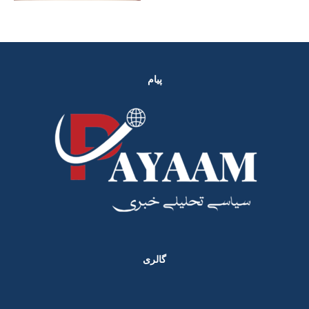
پیام
گالری