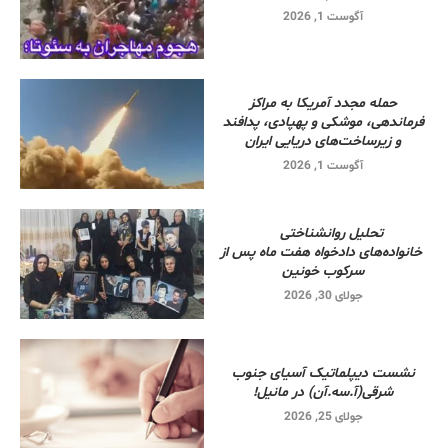
آگوست 1, 2026
حمله مجدد آمریکا به مراکز
فرماندهی، موشکی و پهپادی، پدافند
و زیرساخت‌های دریایی ایران
آگوست 1, 2026
تحلیل روانشناختی
خانواده‌های دادخواه هفت ماه پس از
سرکوب خونین
جولای 30, 2026
نشست دیپلماتیک آسیای جنوب
شرقی‌(آ.سه.آن) در مانیل!
جولای 25, 2026