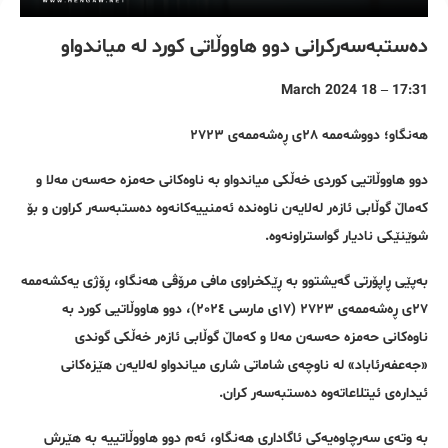
دەستبەسەرکرانی دوو هاووڵاتی کورد لە میاندواو
17:31 – 18 March 2024
هەنگاو؛ دووشەممە ٢٨ی ڕەشەممەی ٢٧٢٣
دوو هاووڵاتیی کوردی خەڵکی میاندواو بە ناوەکانی حەمزە حەسەن مەلا و
کەماڵ گوڵابی ئازەر لەلایەن ناوەندە ئەمنییەکانەوە دەستبەسەر کراون و بۆ
شوێنێکی نادیار گواستراونەوە.
بەپێی ڕاپۆرتی گەیشتوو بە ڕێکخراوی مافی مرۆڤی هەنگاو، ڕۆژی یەکشەممە
٢٧ی ڕەشەممەی ٢٧٢٣ (١٧ی مارسی ٢٠٢٤)، دوو هاووڵاتیی کورد بە
ناوەکانی حەمزە حەسەن مەلا و کەماڵ گوڵابی ئازەر خەڵکی گوندی
«جەعفەرئاباد» لە ناوچەی شاماتی شاری میاندواو لەلایەن هێزەکانی
ئیدارەی ئیتلاعاتەوە دەستبەسەر کران.
بە وتەی سەرچاوەیەکی ئاگاداری هەنگاو، ئەم دوو هاووڵاتییە بە هێرش