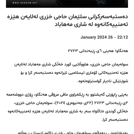
دەستبەسەرکرانی سلێمان حاجی خزری لەلایەن هێزە
ئەمنییەکانەوە لە شاری مەهاباد
22:12 – 26 January 2024
هەنگاو؛ هەینی ٦ی ڕێبەندانی ٢٧٢٣
سولەیمان حاجی خزری، هاووڵاتیی کورد خەڵکی شاری مەهاباد لەلایەن
هێزە ئەمنییەکانی کۆماری ئیسلامیی ئێرانەوە دەستبەسەر کرا و بۆ
شوێنێکی نادیار گواستراوەتەوە.
بەپێی ڕاپۆرتی گەیشتوو بە ڕێکخراوی مافی مرۆڤی هەنگاو، ڕۆژی دووشەممە
٢ی ڕێبەندانی ٢٧٢٣ (٢٢ی جەنیوەری ٢٠٢٤)، سولەیمان حاجی خزری،
خەڵکی گوندی «تاڵاوا» سەر بە شاری مەهاباد لەلایەن هێزە ئەمنییەکانەوە
دەستبەسەر کرا.
بەدواداچونی بنەماڵەی سولەیمان حاجی خزری تاکوو ئێستا بێ وەڵام