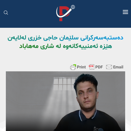
دەستبەسەرکرانی سلێمان حاجی خزری لەلایەن
هێزە ئەمنییەکانەوە لە شاری مەهاباد