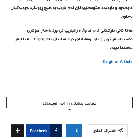
ماوەتەوە و ناوەندە حکومەتییەکان لەم بارەیەوە هیچ ڕوونکردنەوەیەکیان
نەداوە.
هەتا کاتی داڕشتنی ئەم هەواڵە، زانیارییەکی ورد لەسەر هۆکاری
دەستبەسەر کران و ئەو تۆمەتانەی دراونەتە پاڵ ئەم هاووڵاتییە، لەبەر
دەستدا نییە.
Original Article
مطالب بیشتری از این نویسندە
0
اشتراک گذاری
Facebook