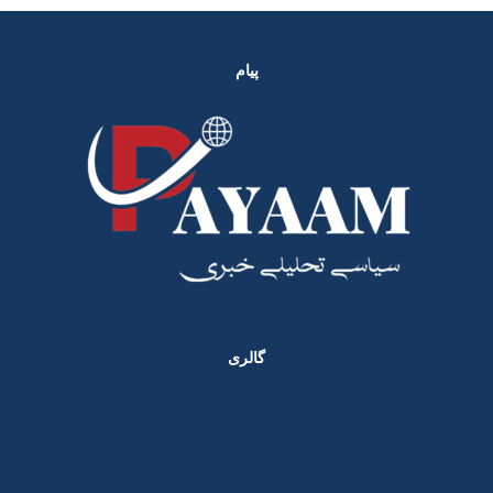
پیام
گالری