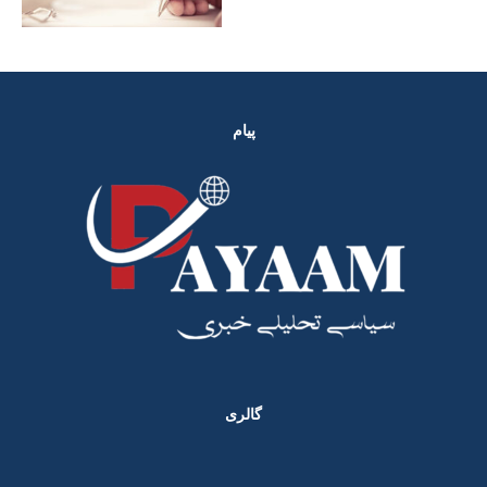
پیام
گالری