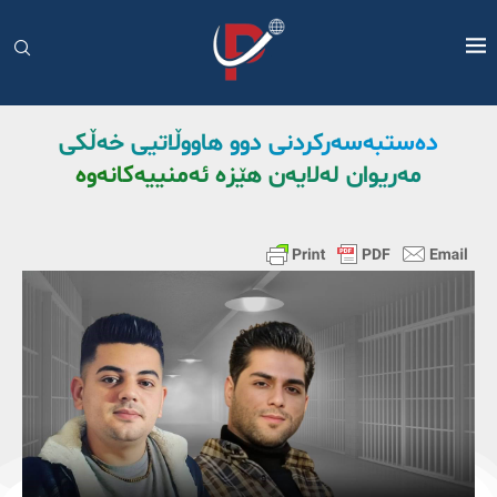
دەستبەسەرکردنی دوو هاووڵاتیی خەڵکی
مەریوان لەلایەن هێزە ئەمنییەکانەوە