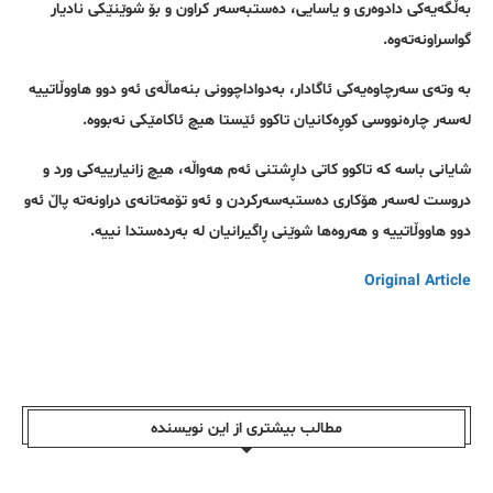
بەڵگەیەکی دادوەری و یاسایی، دەستبەسەر کراون و بۆ شوێنێکی نادیار
گواسراونەتەوە.
بە وتەی سەرچاوەیەکی ئاگادار، بەدواداچوونی بنەماڵەی ئەو دوو هاووڵاتییە
لەسەر چارەنووسی کوڕەکانیان تاکوو ئێستا هیچ ئاکامێکی نەبووە.
شایانی باسە کە تاکوو کاتی داڕشتنی ئەم هەواڵە، هیچ زانیارییەکی ورد و
دروست لەسەر هۆکاری دەستبەسەرکردن و ئەو تۆمەتانەی دراونەتە پاڵ ئەو
دوو هاووڵاتییە و هەروەها شوێنی ڕاگیرانیان لە بەردەستدا نییە.
Original Article
مطالب بیشتری از این نویسندە