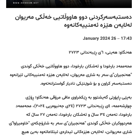
دەستبەسەرکردنی دوو هاووڵاتیی خەڵکی مەریوان
لەلایەن هێزە ئەمنییەکانەوە
17:43 – 26 January 2024
هەنگاو: هەینی، ٦ی ڕێبەندانی ٢٧٢٣
محەممەد بارخودا و ئەشکان بارخودا، دوو هاووڵاتیی خەڵکی گوندی
"هەنجیران"ی سەر بە شاری مەریوان، لەلایەن هێزە ئەمنییەکانی ئێرانەوە
دەستبەسەر کراون و بۆ شوێنێکی نادیار گواسترانەتەوە.
بەپێی ڕاپۆرتی گەیشتوو بە ڕێکخراوی مافی مرۆڤی هەنگاو؛ ڕۆژی
چوارشەممە، ٤ی ڕێبەندانی ٢٧٢٣ (٢٤ی جەنیوەریی ٢٠٢٤)، محەممەد
بارخودا، تەمەن ٣٤ ساڵ و ئەشکان بارخودا، تەمەن ٢٧ ساڵ کە
هەردووکیان خەڵکی گوندی "هەنجیران"ی سەر بە شارۆچکەی "خاومیراوا"ی
شاری مەریوانن، لەلایەن هێزەکانی ئیدارەی ئیتلاعاتەوە بەبێ هیچ