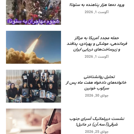
ورود ده‌ها هزار پناهنده به سئوتا!
آگوست 1, 2026
حمله مجدد آمریکا به مراکز
فرماندهی، موشکی و پهپادی، پدافند
و زیرساخت‌های دریایی ایران
آگوست 1, 2026
تحلیل روانشناختی
خانواده‌های دادخواه هفت ماه پس از
سرکوب خونین
جولای 30, 2026
نشست دیپلماتیک آسیای جنوب
شرقی‌(آ.سه.آن) در مانیل!
جولای 25, 2026