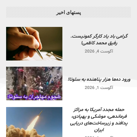
پستهای اخیر
گرامی باد یاد کارگر کمونیست.
رفیق محمد کاظمی!
آگوست 4, 2026
ورود ده‌ها هزار پناهنده به سئوتا!
آگوست 1, 2026
حمله مجدد آمریکا به مراکز
فرماندهی، موشکی و پهپادی،
پدافند و زیرساخت‌های دریایی
ایران