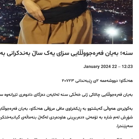
سنە؛ بەیان فەرەجووڵڵایی سزای یەک ساڵ بەندکرانی بە
12:23 – 22 January 2024
هەنگاو؛ دووشەممە ٢ی ڕێبەندانی ٢٠٧٢٣
بەیان فەرەجوڵڵایی چالاکی ژنی خەڵکی سنە لەلایەن دەزگای دادوەری ئێرانەوە س
شۆڕش لەم شارە بە تۆمەتی «دەربڕینی هاودەردی لەگەڵ بنەماڵەی گیانبەختکر
سەپێندرا.