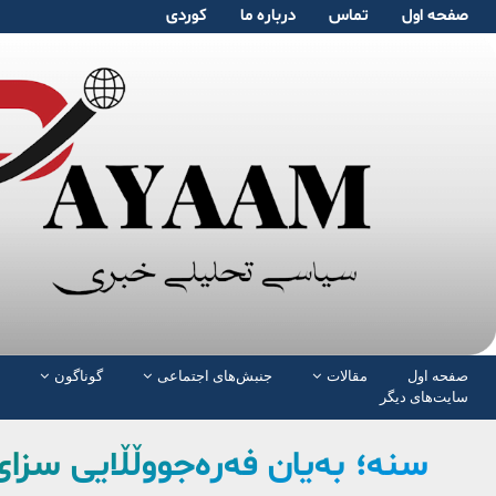
صفحە اول
تماس
دربارە ما
کوردی
صفحە اول
مقالات
جنبش‌های اجتماعی
گوناگون
سایت‌های دیگر
سنە؛ بەیان فەرەجووڵڵایی سزا