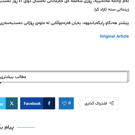
ئەم چالاکە مەدەنییە
زیندانی سنە ئازاد کرا.
پێشتر هەنگاو ڕایگەیاندووە، بەیان فەرەجوڵڵایی لە ماوەی ڕۆژانی دەستبەسەری 
Original Article
مطالب بیشتری ا
0
اشتراک گذاری
Facebook
er
پیام ب