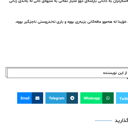
، ڕۆژی شەممە ٤ی خەرمانانی ئەمساڵ دوای ٤١ ڕۆژ دەستبەسەرکران بە دانانی بارمتەی دوو ملیار تمەنی بە شێوەی کاتی لە بەندی ژنانی
خۆیدا لە هەموو مافەکانی بێبەری بووە و باری تەندروستی ناجێگیر بووە.
ز این نویسندە
Email
Telegram
Whatsapp
Twitt
گذارید