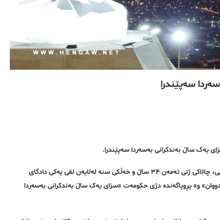
سەردا سەپێندرا
زای یەک ساڵ بەندکرانی بەسەردا سەپێندرا.
بەگوێرەی هەواڵی گەیشتوو بە ڕێکخراوی مافی مرۆڤی هەنگاو، بەیان فەرەجوڵڵایی، چالاکی ژنی تەمەن ۳۴ ساڵ و خەڵکی سنە لەلایەن لقی یەکی دادگای
دووان» و» پڕوپاگەندە دژی حکومەت «سزای یەک ساڵ بەندکرانی بەسەردا