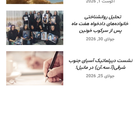
آگوست 1, 2026
تحلیل روانشناختی
خانواده‌های دادخواه هفت ماه
پس از سرکوب خونین
جولای 30, 2026
نشست دیپلماتیک آسیای جنوب
شرقی‌(آ.سه.آن) در مانیل!
جولای 25, 2026