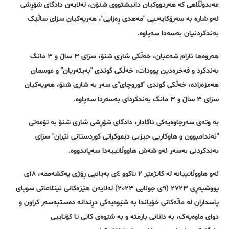
عەبدوڵڵاهی کە هەردووکیان دانیشتووی شنۆن، لەلایەن دادگای شۆڕشی
ئەو شارە بە سەرۆکایەتیی "مەهدی ڕەزایی"، هەریەکیان سزای ساڵێک
بەندکردنیان بەسەدا سەپاوە.
هەروەها ئارام شەعبان، خەڵکی شاری شنۆ، سزای ٣ ساڵ و ٣ مانگ
بەندکرد و فەخرەدین پوودات، خەڵکی گوندی "بەیتەریان" و عوسمان
هەمزەزادە، خەڵکی گوندی "قوروچای"ی سەر بە شاری شنۆ، هەریەکیان
سزای ٣ ساڵ و ٣ مانگ بەندکردای بەسەردا سەپاوە.
بە وتەی سەرچاوەیەکی ئاگادار، دادگای شۆڕشی شاری شنۆ بە تۆمەتی
"ئەندامبوون و هاوکاریی حیزبی دێموکراتی کوردستانی ئێران" سزای
بەندکردنی بەسەر ئەو شەش هاووڵاتییەدا سەپاندووە.
ئەو هاووڵاتییانە لە کاتژمێر ٢ تاکوو ٤ی بەیانیی ڕۆژی یەکشەممە، ١٨ی
پووشپەڕی ٢٧٢٣ (٩ی جولایی ٢٠٢٣) لەلایەن هێزەکانی ئیتلاعاتی سوپای
پاسداران لە ماڵەکانی خۆیاندا بە شێوەیەکی دڕندانە دەستبەسەر کراون و
دوای ماوەیەک، بە دانانی بارمتە و بە شێوەی کاتی تا کۆتاییی