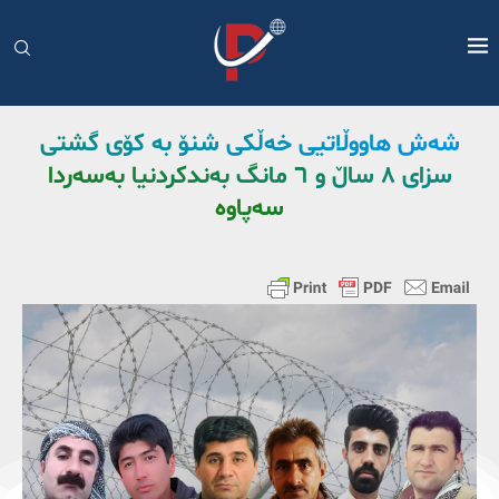
شەش هاووڵاتیی خەڵکی شنۆ بە کۆی گشتی
سزای ٨ ساڵ و ٦ مانگ بەندکردنیا بەسەردا
سەپاوە