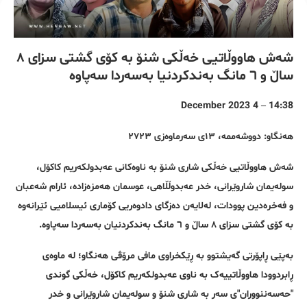
شەش هاووڵاتیی خەڵکی شنۆ بە کۆی گشتی سزای ٨
ساڵ و ٦ مانگ بەندکردنیا بەسەردا سەپاوە
14:38 – 4 December 2023
هەنگاو: دووشەممە، ١٣ی سەرماوەزی ٢٧٢٣
شەش هاووڵاتیی خەڵکی شاری شنۆ بە ناوەکانی عەبدولکەریم کاکۆل،
سولەیمان شاروێرانی، خدر عەبدوڵڵاهی، عوسمان هەمزەزادە، ئارام شەعبان
و فەخرەدین پوودات، لەلایەن دەزگای دادوەریی کۆماری ئیسلامیی ئێرانەوە
بە کۆی گشتی سزای ٨ ساڵ و ٦ مانگ بەندکردنیان بەسەردا سەپاوە.
بەپێی ڕاپۆرتی گەیشتوو بە ڕێکخراوی مافی مرۆڤی هەنگاو؛ لە ماوەی
ڕابردوودا هاووڵاتییەک بە ناوی عەبدولکەریم کاکۆل، خەڵکی گوندی
"حەسەننووران"ی سەر بە شاری شنۆ و سولەیمان شاروێرانی و خدر