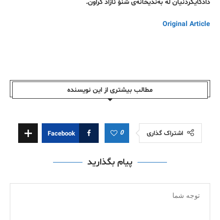
دادگایکردنیان لە بەندیخانەی شنۆ ئازاد کراون.
Original Article
مطالب بیشتری از این نویسندە
0
اشتراک گذاری
Facebook
پیام بگذارید