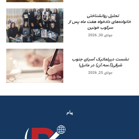
تحلیل روانشناختی
خانواده‌های دادخواه هفت ماه پس از
سرکوب خونین
جولای 30, 2026
نشست دیپلماتیک آسیای جنوب
شرقی‌(آ.سه.آن) در مانیل!
جولای 25, 2026
پیام