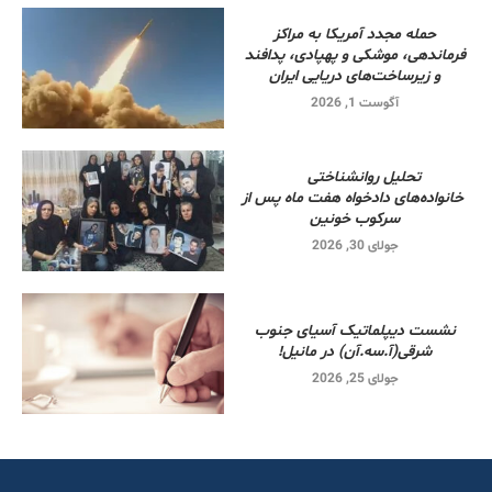
حمله مجدد آمریکا به مراکز
فرماندهی، موشکی و پهپادی، پدافند
و زیرساخت‌های دریایی ایران
آگوست 1, 2026
تحلیل روانشناختی
خانواده‌های دادخواه هفت ماه پس از
سرکوب خونین
جولای 30, 2026
نشست دیپلماتیک آسیای جنوب
شرقی‌(آ.سه.آن) در مانیل!
جولای 25, 2026