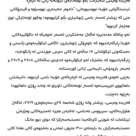
فەریدە وەیسی سەبارەت بەو تۆمەتانەی دراونەتە پاڵی لە لاپەڕە
ئینستاگرامی خۆیدا نووسیویەتی: "دادوەر حەیدەری نووسراوە و ڤیدیۆکانی
منی کە پێشتر لەسەر باسی ژنوشیاری بڵاو کرابووەوە؛ وەکوو تۆمەتێکی نوێ
هەژمار کردووە"
ئەو چالاکە مەدەنییە لەگەڵ جەختکردن لەسەر ئەوەیکە لە داکۆکییەکانی
خۆیدا ڕایگەیاندووە کە ناوەڕۆکی ژنوشیاری، ئاکامی لێکۆڵینەوەی زانستی و
دەسکەوتی تێکۆشانی ١٧ ساڵەی لە کاتی دەرس خوێندنی لە زانکۆدایە،
ڕایگەیاندووە کە بەشێک لەو لێکۆڵینەوە لەبارەی ساڵەکانی ٢٧٠٨ و ٢٧٠٩ و
لەسەر بارودۆخی تایبەتیی ژنانی کوردستانە.
بەپێی ئەوەی فەریدە وەیسی لە لاپەڕەکەی خۆیدا باسی کردووە، دانیشتنی
داهاتووی لێپرسینەوە لەسەر تۆمەتەکانی ناوبراو لە چەند ڕۆژی داهاتوودا
بەڕێوە دەچێت.
فەریدە وەیسی، پێشتر واتە ڕۆژی شەممە ٢٤ی سەرماوەزی ٢٧١٩، لەگەڵ
هاوژینەکەی، سیرووس عەباسی، لەلایەن هێزە ئەمنییەکانی وەزارەتی
ئیتلاعات لە شوێنی کارەکەیدا دەستبەسەرکرا کە دوای دوو مانگ
دەستبەسەرکران بە بارمتەی ٣٠٠ ملیۆن تمەنی و بەشێوەی کاتی هەتا کاتی