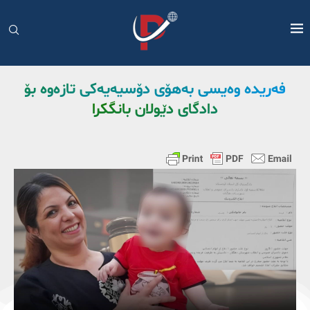
فەریدە وەیسی بەهۆی دۆسیەیەکی تازەوە بۆ
دادگای دێولان بانگکرا