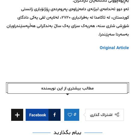
بەڕێوەچوونی دادگاکەیان ئازادکران.
ئەو دوو ئەندامەی لیژنەی دامەزراوەی پەروەردەی ڕۆژنۆباری زانستی
کوردستان، لە ئاکامدا لە بەفرانباری ٢٧٢٠، لەلایەن لقی یەکی دادگای
شۆڕشی شاری سنە، هەریەک سزای یەک ساڵ بەندکرانی هەڵپەسێندراویان
بەسەردا سەپێندرا.
Original Article
مطالب بیشتری از این نویسندە
0
اشتراک گذاری
Facebook
پیام بگذارید