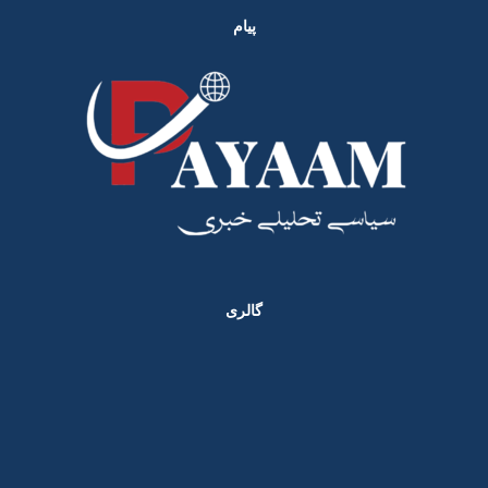
پیام
گالری