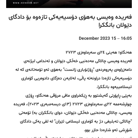
فەریدە وەیسی بەهۆی دۆسیەیەکی تازەوە بۆ دادگای
دێولان بانگکرا
16:05 – 15 December 2023
هەنگاو؛ هەینی ٢٤ی سەرماوەزی ٢٧٢٣
فەریدە وەیسی چالاکی مەدەنیی خەڵکی دێولان و ئەندامی لیژنەی
دامەزراوەی پەروەردەی "ڕۆژنۆباری زانست" بەهۆی ئەو تۆمەتانەی کە لە
دۆسیەیەکی تازەدا دراونەتە پاڵی، لەلایەن دەزگای دادوەریی کۆماری
ئیسلامییەوە بانگکرا.
بەپێی ڕاپۆرتی گەیشتوو بە ڕێکخراوی مافی مرۆڤی هەنگاو، ڕۆژی
چوارشەممە ٢٢ی سەرماوەزی ٢٧٢٣ (١٣ی دیسەمبەری ٢٠٢٣)، فەریدە
وەیسی، چالاکی مەدەنیی خەڵکی دێولان، دوای بانگکران بە} تۆمەتی
"چالاکی تەبلیغی دژ بە کۆماری ئیسلامی ئێران" لە لقی یەکی دادگای
شۆڕشی ئەو شارەدا حازر بوو.