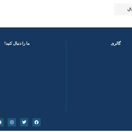
گالری
ما را دنبال کنید! ​