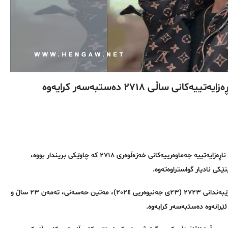
ڵی ٢٧١٨ دەستبەسەر کرایەوە
هاووڵاتییەکی خەڵکی شاری بۆکان بە ناوی مەتین حەسەنی و بریندارێکی ڕەوتی ناڕەزایەتییە جەماوەرییەکانی خەزەڵوەری ٢٧١٨ کە چاوێکی بریندار بووە،
ێکی نادیار گواستراوەتەوە.
بەپێی ڕاپۆرتی گەیشتوو بە ڕێکخراوی مافی مرۆڤی هەنگاو؛ ڕۆژی سێشەممە ٣ ڕێبەندانی ٢٧٢٣ (٢٣ی جەنیوەریی ٢٠٢٤)، مەتین حەسەنی، تەمەن ٢٣ ساڵ و
ێرانەوە دەستبەسەر کرایەوە.