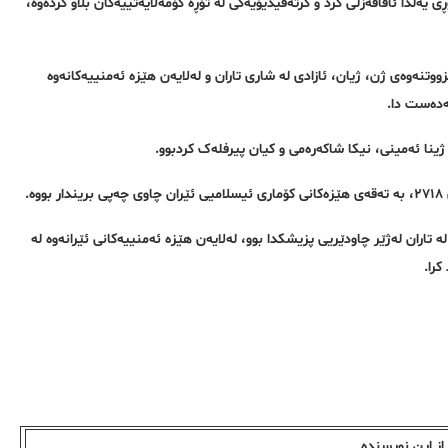
 یەڵدا ئاقافەزڵی کرد و گرتەڤیدیۆیەکی لە تۆڕە کۆمەڵایەتییەکان بڵاو کردەوە،
بزووتنەوەی ژن، ژیان، ئازادی لە شاری تاران و لەلایەن هێزە ئەمنییەکانەوە
لەدەست دا.
نا ئەمینی، نیکا شاکەرەمی و کیان پیرفلەک کردبوو.
.
اوە بریندارەکەی لە تاران لەژێر چاودێریی پزیشکدا بوو، لەلایەن هێزە ئەمنییەکانی ئێرانەوە لە
کرا.
ز این نویسندە