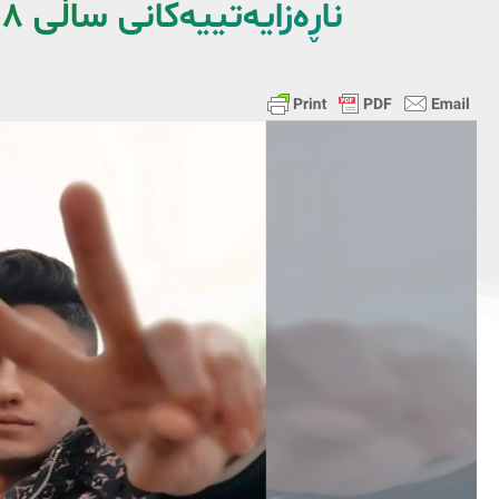
ناڕەزایەتییەکانی ساڵی ٢٧١٨ دەستبەسەر کرایەوە