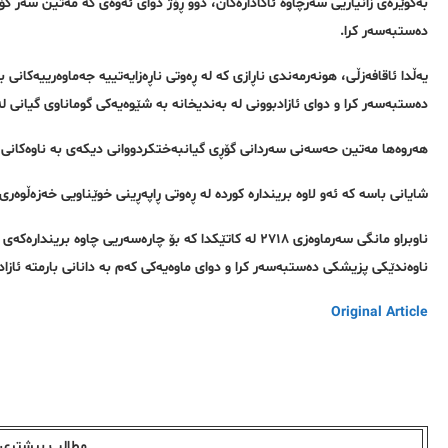
بەگوێرەی زانیاریی سەرچاوە ئاگادارەکان، دوو ڕۆژ دوای ئەوەی کە مەتین سەر گۆڕی
دەستبەسەر کرا.
یەڵدا ئاقافەزڵی، هونەرمەندی ناڕازی کە لە ڕەوتی ناڕەزایەتییە جەماوەرییەکانی 
دەستبەسەر کرا و دوای ئازادبوونی لە بەندیخانە بە شێوەیەکی گوماناوی گیانی 
هەروەها مەتین حەسەنی سەردانی گۆڕی گیانبەختکردووانی دیکەی بە ناوەکانی ژی
شایانی باسە کە ئەو لاوە بریندارە کوردە لە ڕەوتی ڕاپەڕینی خوێناویی خەزەڵوەری ٢٧١٨، بە تەقەی هێزەکانی کۆماری ئیسلامیی ئێران چاوی چەپی بریندار بووە
ناوبراو مانگی سەرماوەزی ٢٧١٨ لە کاتێکدا کە بۆ چارەسەریی چ
ناوەندێکی پزیشکی دەستبەسەر کرا و دوای ماوەیەکی کەم بە دانانی بارمتە ئازاد 
Original Article
مطالب بیشتری ا