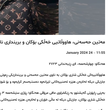
مەتین حەسەنی، هاووڵاتیی خەڵکی بۆکان و برینداری ناڕەزایەتییەکانی سا
11:55 – 24 January 2024
هەنگاو: چوارشەممە، ٤ی ڕێبەندانی ٢٧٢٣
جارێکی دیکە لەلایەن هێزە ئەمنییەکانی ئێرانەوە دەستبەسەر کرایەوە و بۆ شوێن
خەڵکی شاری بۆکان، جارێکی دیکە لە ماڵی خۆیان و لەلایەن هێزە ئەمنییەکانی ئ