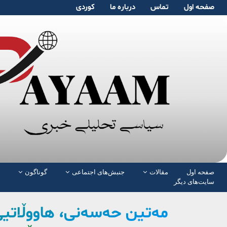
صفحە اول
تماس
دربارە ما
کوردی
صفحە اول
مقالات
جنبش‌های اجتماعی
گوناگون
سایت‌های دیگر
مەتین حەسەنی، هاووڵاتیی