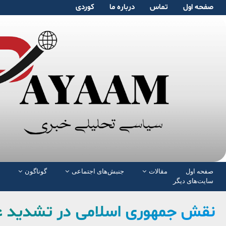
صفحە اول
تماس
دربارە ما
کوردی
صفحە اول
مقالات
جنبش‌های اجتماعی
گوناگون
سایت‌های دیگر
نقش جمهوری اسلامی در تشدید 