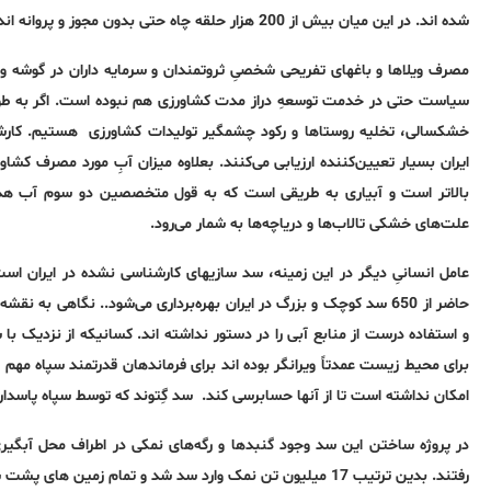
شده اند. در این میان بیش از 200 هزار حلقه چاه حتی بدون مجوز و پروانه اند که بیشتر آنها برای
مصرف ویلاها و باغهای تفریحی شخصیِ ثروتمندان و سرمایه داران در گوشه و ک
سیاست حتی در خدمت توسعهِ دراز مدت کشاورزی هم نبوده است. اگر به طور مو
خشکسالی، تخلیه روستاها و رکود چشمگیر تولیدات کشاورزی هستیم. کارشنا
ایران بسیار تعیین‌کننده ارزیابی می‌کنند. بعلاوه میزان آبِ مورد مصرف کشاو
بالاتر است و آبیاری به طریقی است که به قول متخصصین دو سوم آب هدر 
علت‌های خشکی تالاب‌ها و دریاچه‌ها به شمار می‌رود.
حاضر از 650 سد کوچک و بزرگ در ایران بهره‌برداری می‌شود.. نگاهی ب
و استفاده درست از منابع آبی را در دستور نداشته اند. کسانیکه از نزدیک با س
برای محیط زیست عمدتاً ویرانگر بوده اند برای فرماندهان قدرتمند سپاه مهم ن
امکان نداشته است تا از آنها حسابرسی کند. سد گِتوند که توسط سپاه پاسدار
در پروژه ساختن این سد وجود گنبدها و رگه‌های نمکی در اطراف محل آبگیر
رفتند. بدین ترتیب 17 میلیون تن نمک وارد سد شد و تمام زمین های پشت سد را به شوره زار تبدیل نمود.