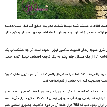
دهند. اطلاعات منتشر شده توسط شركت مديريت منابع آب ايران نشان‌دهنده‌
كاهش حدود 50درصدي ورودي آب به سدهاي ایران است. بر اساس آمارهای ارائه شده در ۶ استان یزد، همدان، کرمانشاه، بوشهر، سمنان و خوزستان
یرانگری متوجه زندگی اکثریت ساکنین ایران نموده است.اگر چه خشکسالی یک
لای طبیعی است، اما حاکمیت جمهوری اسلامی طی 44 سال گذشته آنرا از یک مشکل چاره پذیر به یک فاجعه اجتماعی تبدیل کرده است.
مورد واقعی هستند، اما تنها بخشی از واقعیت اند. آنها مهمترین عامل کمبود
 ومدیریت آب را به تمامی از قلم انداخته اند.
 شده اند که کمبود بارندگی، ایران را این چنین با خطر کم آبی شدید روبرو
ین عوامل، تخلیە بی رویە آب های زیر زمینی است کە حتی با بارندگی‌ها هم
برنگشته است. مطابق آمارهای دولتی، رقمی نزدیک به یک میلیون حلقه چاه در ایران وجود دارد که 758 هزار حلقه آن در دوره حاکمیت جمهوری اسلامی حفر