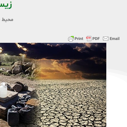
زی
محیط 