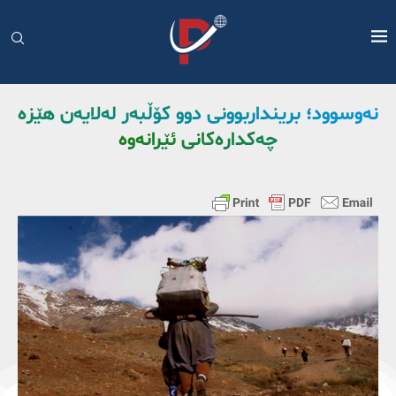
نەوسوود؛ برینداربوونی دوو کۆڵبەر لەلایەن هێزە
چەکدارەکانی ئێرانەوە