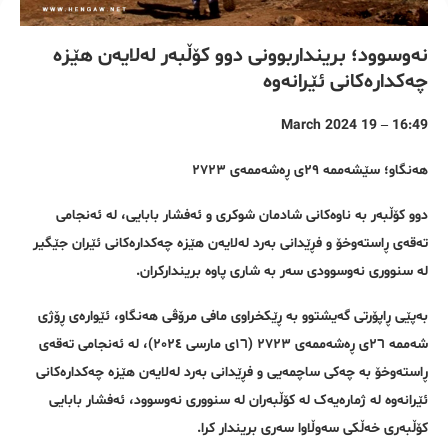
نەوسوود؛ برینداربوونی دوو کۆڵبەر لەلایەن هێزە
چەکدارەکانی ئێرانەوە
16:49 – 19 March 2024
هەنگاو؛ سێشەممە ٢٩ی ڕەشەممەی ٢٧٢٣
دوو کۆڵبەر بە ناوەکانی شادمان شوکری و ئەفشار بابایی، لە ئەنجامی
تەقەی ڕاستەوخۆ و فڕێدانی بەرد لەلایەن هێزە چەکدارەکانی ئێران جێگیر
لە سنووری نەوسوودی سەر بە شاری پاوە بریندارکران.
بەپێی ڕاپۆرتی گەیشتوو بە ڕێکخراوی مافی مرۆڤی هەنگاو، ئێوارەی ڕۆژی
شەممە ٢٦ی ڕەشەممەی ٢٧٢٣ (١٦ی مارسی ٢٠٢٤)، لە ئەنجامی تەقەی
ڕاستەوخۆ بە چەکی ساچمەیی و فڕێدانی بەرد لەلایەن هێزە چەکدارەکانی
ئێرانەوە لە ژمارەیەک لە کۆڵبەران لە سنووری نەوسوود، ئەفشار بابایی
کۆڵبەری خەڵکی سەوڵاوا سەری بریندار کرا.