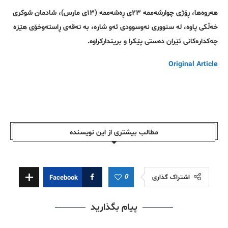
هەروەها، ڕۆژی چوارشەممە ٢٣ی ڕەشەممە (١٣ی مارس)، شادمان شوکری
خەڵکی پاوە، لە سنووری نەوسوودی ئەو شارە، بە تەقەی ڕاستەوخۆی هێزە
چەکدارەکانی ئێران دەستی پێکرا و بریندارکراوە.
Original Article
مطالب بیشتری از این نویسندە
0
اشتراک گذاری
Facebook
پیام بگذارید