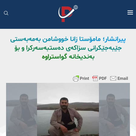
پیرانشار؛ مامۆستا زانا خووشامن بەمەبەستی
جێبەجێکرانی سزاکەی دەستبەسەرکرا و بۆ
بەندیخانە گواستراوە