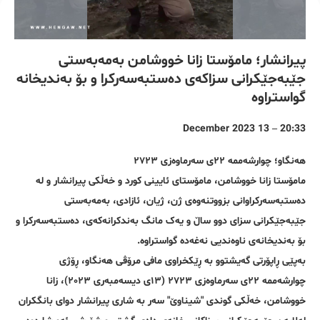
پیرانشار؛ مامۆستا زانا خووشامن بەمەبەستی
جێبەجێکرانی سزاکەی دەستبەسەرکرا و بۆ بەندیخانە
گواستراوە
20:33 – 13 December 2023
هەنگاو؛ چوارشەممە ٢٢ی سەرماوەزی ٢٧٢٣
مامۆستا زانا خووشامن، مامۆستای ئایینی کورد و خەڵکی پیرانشار و لە
دەستبەسەرکراوانی بزووتنەوەی ژن، ژیان، ئازادی، بەمەبەستی
جێبەجێکرانی سزای دوو ساڵ و یەک مانگ بەندکرانەکەی، دەستبەسەرکرا و
بۆ بەندیخانەی ناوەندیی نەغەدە گواستراوە.
بەپێی ڕاپۆرتی گەیشتوو بە ڕێکخراوی مافی مرۆڤی هەنگاو، ڕۆژی
چوارشەممە ٢٢ی سەرماوەزی ٢٧٢٣ (١٣ی دیسەمبەری ٢٠٢٣)، زانا
خووشامن، خەڵکی گوندی "شیناوێ" سەر بە شاری پیرانشار دوای بانگکران