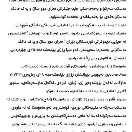
لەلایەن جێبەجێکرانی سزاکانی خانەی دادی گشتی و شۆڕشی ئەو شارەوە،
دەستبەسەرکرا و بەمەبەستی جێبەجێکرانی سزای دوو ساڵ و یەک مانگ
بەندکرانەکەی بۆ بەندیخانەی نەغەدە گواستراوە.
ئەو مامۆستا ئایینییە کوردە پێشتر لەلایەن لقی یەکی دادگای شۆڕشی
مەهابادەوە بە سەرۆکایەتیی دادوەر ئەمیر ئۆجاقلۆ بە تۆمەتی "ئەندامبوون
لە حیزبی دێموکراتی کوردستانی ئێران " سزای دوو ساڵ و یەک مانگ
بەندکرانی بەسەردا سەپێندرا. ئەو سزا ڕۆژی پێنجشەممە ٢٥ی جۆزەردانی
ئەوساڵ بە فەرمی پێی ڕاگەیەندرابوو.
مامۆستا زانا خووشامن، مامۆستای قوتابخانەی زانستە دینییەکانی
سەلاحەددین ئەیووبی پیرانشار، ڕۆژی پێنجشەممە ٢٨ی ڕەزبەری ٢٧٢٣،
هاوکات لەگەڵ بزوتنەوەی ژن، ژیان، ئازادی، لەگەڵ هاوسەرەکەی، سنوور
قادری لەلایەن هێزە ئەمنییەکانەوە دەستبەسەرکرا.
سنوور قادری دوای دوو ڕۆژ ئازاد کرا و مامۆستا زانا خwwشامن بۆ یەکێک لە
دەستبەسەرگە ئەمنییەکانی ئورمیە گواستراوە. ئەو مامۆستا کە لە ماوەی
دەستبەسەرکرانەکەیدا لە مافی دەستڕاگەیشتن بە پارێزەر و چاوپێکەوتن
بێبەش و بێبەری کرابوو، دوای چەند مانگ بە دانانی بارمتە و بەشێوەی