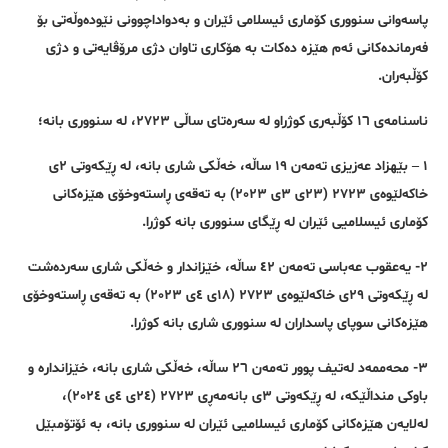
پاسەوانی سنووری کۆماری ئیسلامی ئێران و بەدواداچوونی نێودەوڵەتی بۆ
فەرماندەکانی ئەم هێزە دەکات بە هۆکاری تاوان دژی مرۆڤایەتی و دژی
کۆڵبەران.
ناسنامەی ١٦ کۆڵبەری کوژراو لە سەرەتای ساڵی ٢٧٢٣، لە سنووری بانە؛
١ – بێهزاد عەزیزی تەمەن ١٩ ساڵە، خەڵکی شاری بانە، لە ڕێکەوتی ٢ی
خاکەلێوەی ٢٧٢٣ (٢٣ی ٣ی ٢٠٢٣) بە تەقەی ڕاستەوخۆی هێزەکانی
کۆماری ئیسلامیی ئێران لە ڕێگای سنووری بانە کوژرا.
٢- یەعقوب عەباسی تەمەن ٤٢ ساڵە، خێزاندار و خەڵکی شاری سەردەشت
لە ڕێکەوتی ٢٩ی خاکەلێوەی ٢٧٢٣ (١٨ی ٤ی ٢٠٢٣) بە تەقەی ڕاستەوخۆی
هێزەکانی سوپای پاسداران لە سنووری شاری بانە کوژرا.
٣- محەممەد لەتیف پوور تەمەن ٢٦ ساڵە، خەڵکی شاری بانە، خێزاندارە و
باوکی منداڵێکە، لە ڕێکەوتی ٣ی بانەمەڕی ٢٧٢٣ (٢٤ی ٤ی ٢٠٢٤)،
لەلایەن هێزەکانی کۆماری ئیسلامیی ئێران لە سنووری بانە، بە ئۆتۆمبێل