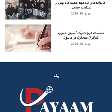
خانواده‌های دادخواه هفت ماه پس از
سرکوب خونین
جولای 30, 2026
نشست دیپلماتیک آسیای جنوب
شرقی‌(آ.سه.آن) در مانیل!
جولای 25, 2026
پیام