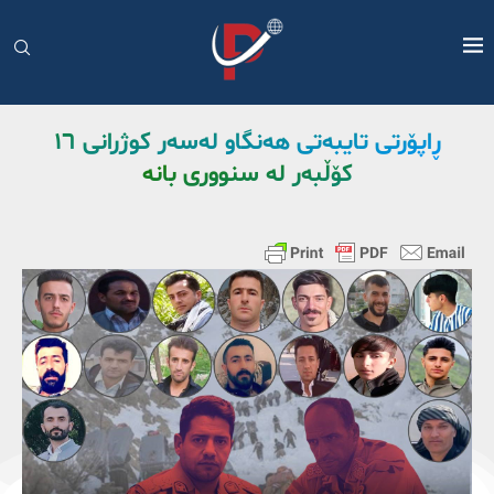
ڕاپۆرتی تایبەتی هەنگاو لەسەر کوژرانی ١٦
کۆڵبەر لە سنووری بانە