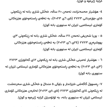
کرایە ژێرەوە و کوژرا.
٤- هۆشیار حەسەنزادە، تەمەن ٢٠ ساڵە، خەڵکی شاری بانە لە ڕێکەوتی
١٥ی جۆزەردانی ٢٧٢٣ (٥ی ٦ی ٢٠٢٣}، بە تەقەی ڕاستەوخۆی هێزەکانی
کۆماری ئیسلامیی ئێران لە سنووری بانە کوژرا.
٥ – وریا شەریفی تەمەن ٢٧ ساڵە، خەڵکی شاری بانە لە ڕێکەوتی ٣ی
پووشپەڕی ٢٧٢٣ (٢٤ی ٦ی ٢٠٢٣) بە تەقەی ڕاستەوخۆی هێزەکانی
کۆماری ئیسلامیی ئێران لە سنووری بانە کوژرا.
٦ – هۆشیار ئەمینی خەڵکی شاری بانە لە ڕێکەوتی ١٢ی گەلاوێژی ٢٧٢٣
(٣ی ٨ی ٢٠٢٣) بە تەقەی ڕاستەوخۆی هێزەکانی کۆماری ئیسلامی ئێران لە
سنووری بانە کوژرا.
٧- ڕەسووڵ گاگەشی خێزاندار و باوکی ٥ منداڵ و خەڵکی شاری سەردەشت
لە ڕێکەوتی ١٤ی گەلاوێژی ٢٧٢٣ (٥ی ٨ی ٢٠٢٣) لەلایەن هێزەکانی کۆماری
ئیسلامی ئێران لە سنووری بانە، بە ئۆتۆمبێل کرایە ژێرەوە و کوژرا.