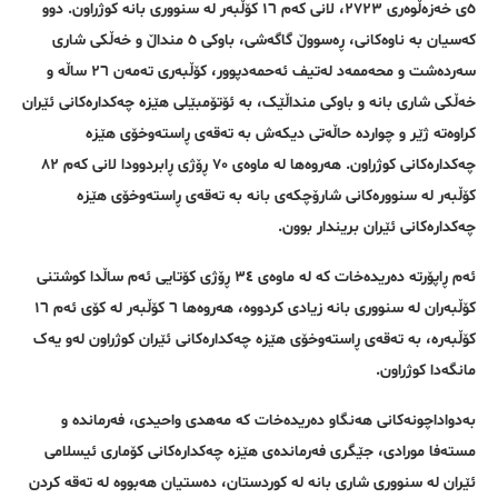
٥ی خەزەڵوەری ٢٧٢٣، لانی کەم ١٦ کۆڵبەر لە سنووری بانە کوژراون. دوو
کەسیان بە ناوەکانی، ڕەسووڵ گاگەشی، باوکی ٥ منداڵ و خەڵکی شاری
سەردەشت و محەممەد لەتیف ئەحمەدپوور، کۆڵبەری تەمەن ٢٦ ساڵە و
خەڵکی شاری بانە و باوکی منداڵێک، بە ئۆتۆمبێلی هێزە چەکدارەکانی ئێران
کراوەتە ژێر و چواردە حاڵەتی دیکەش بە تەقەی ڕاستەوخۆی هێزە
چەکدارەکانی کوژراون. هەروەها لە ماوەی ٧٠ ڕۆژی ڕابردوودا لانی کەم ٨٢
کۆڵبەر لە سنوورەکانی شارۆچکەی بانە بە تەقەی ڕاستەوخۆی هێزە
چەکدارەکانی ئێران بریندار بوون.
ئەم ڕاپۆرتە دەریدەخات کە لە ماوەی ٣٤ ڕۆژی کۆتایی ئەم ساڵدا کوشتنی
کۆڵبەران لە سنووری بانە زیادی کردووە، هەروەها ٦ کۆڵبەر لە کۆی ئەم ١٦
کۆڵبەرە، بە تەقەی ڕاستەوخۆی هێزە چەکدارەکانی ئێران کوژراون لەو یەک
مانگەدا کوژراون.
بەدواداچونەکانی هەنگاو دەریدەخات کە مەهدی واحیدی، فەرماندە و
مستەفا مورادی، جێگری فەرماندەی هێزە چەکدارەکانی کۆماری ئیسلامی
ئێران لە سنووری شاری بانە لە کوردستان، دەستیان هەبووە لە تەقە کردن