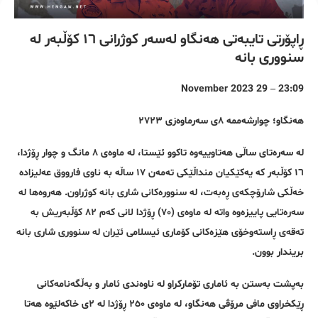
ڕاپۆرتی تایبەتی هەنگاو لەسەر کوژرانی ١٦ کۆڵبەر لە
سنووری بانە
23:09 – 29 November 2023
هەنگاو؛ چوارشەممە ٨ی سەرماوەزی ٢٧٢٣
لە سەرەتای ساڵی هەتاوییەوە تاکوو ئێستا، لە ماوەی ٨ مانگ و چوار ڕۆژدا،
١٦ کۆڵبەر کە یەکێکیان منداڵێکی تەمەن ١٧ ساڵە بە ناوی فارووق عەلیزادە
خەڵکی شارۆچکەی ڕەبەت، لە سنوورەکانی شاری بانە کوژراون. هەروەها لە
سەرەتایی پاییزەوە واتە لە ماوەی (٧٠) ڕۆژدا لانی کەم ٨٢ کۆڵبەریش بە
تەقەی ڕاستەوخۆی هێزەکانی کۆماری ئیسلامی ئێران لە سنووری شاری بانە
بریندار بوون.
بەپشت بەستن بە ئاماری تۆمارکراو لە ناوەندی ئامار و بەڵگەنامەکانی
ڕێکخراوی مافی مرۆڤی هەنگاو، لە ماوەی ٢٥٠ ڕۆژدا لە ٢ی خاکەلێوە هەتا