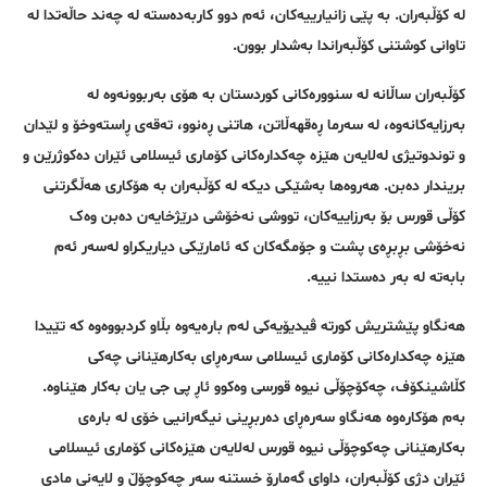
لە کۆڵبەران. بە پێی زانیارییەکان، ئەم دوو کاربەدەستە لە چەند حاڵەتدا لە
تاوانی کوشتنی کۆڵبەراندا بەشدار بوون.
کۆڵبەران ساڵانە لە سنوورەکانی کوردستان بە هۆی بەربوونەوە لە
بەرزایەکانەوە، لە سەرما ڕەقهەڵاتن، هاتنی ڕەنوو، تەقەی ڕاستەوخۆ و لێدان
و توندوتیژی لەلایەن هێزە چەکدارەکانی کۆماری ئیسلامی ئێران دەکوژرێن و
بریندار دەبن. هەروەها بەشێکی دیکە لە کۆڵبەران بە هۆکاری هەڵگرتنی
کۆڵی قورس بۆ بەرزاییەکان، تووشی نەخۆشی درێژخایەن دەبن وەک
نەخۆشی بڕبڕەی پشت و جۆمگەکان کە ئامارێکی دیاریکراو لەسەر ئەم
بابەتە لە بەر دەستدا نییە.
هەنگاو پێشتریش کورتە ڤیدیۆیەکی لەم بارەیەوە بڵاو کردبووەوە کە تێیدا
هێزە چەکدارەکانی کۆماری ئیسلامی سەرەڕای بەکارهێنانی چەکی
کڵاشینکۆف، چەکۆچۆڵی نیوە قورسی وەکوو ئاڕ پی جی یان بەکار هێناوە.
بەم هۆکارەوە هەنگاو سەرەڕای دەربڕینی نیگەرانیی خۆی لە بارەی
بەکارهێنانی چەکوچۆڵی نیوە قورس لەلایەن هێزەکانی کۆماری ئیسلامی
ئێران دژی کۆڵبەران، داوای گەمارۆ خستنە سەر چەکوچۆڵ و لایەنی مادی