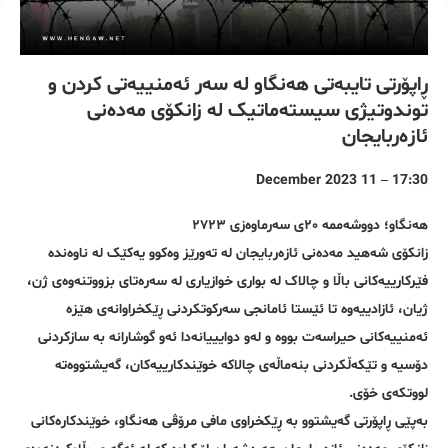
ڕاپۆرتی تایبەتی هەنگاو لە سەر ئەمنییەتی کردن و
توندوتیژی سیستەماتیک لە زانکۆی مەدەنی
ئازەربایجان
17:30 – 11 December 2023
هەنگاو؛ دووشەممە ٢٠ی سەرماوەزی ٢٧٢٣
زانکۆی شەهید مەدەنی ئازەربایجان لە تەورێز وەکوو یەکێک لە ناوەندە
فێرکارییەکانی باڵا و چالاک لە بواری خوازیاری لە سەرەتای بزووتنەوەی ژن،
ژیان، ئازادییەوە تا ئێستا ئامانجی سەرکوتکردنی ڕێکخراوانەی هێزە
ئەمنییەکانی حیراسەت بووە و لەو دوایییانەدا ئەو گوشارانە بە سازکردنی
دۆسیە و تێکەڵکردنی بنەماڵەی چالاکە خوێندکارییەکان، گەیشتووەتە
لووتکەی خۆی.
بەپێی ڕاپۆرتی گەیشتوو بە ڕێکخراوی مافی مرۆڤی هەنگاو، خوێندکارەکانی