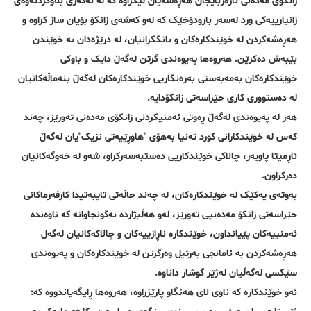
زانکۆی مەدەنی ئازەربایجان هەڕەشەیان لێکراوە کە لە ئەگەری بڵاوکردنەوەی
زانیارییەکی ورد لەسەر بارودۆخێک کە لەو کەشەی زانکۆ بۆیان ساز کراوە و
هەڕەشەکردن لە خوێندکارەکان و بانگکرانیان، لە درێژەدان بە خوێندن
بێبەش دەکرێن. هەروەها پەیوەندی گرتن لەگەڵ دایک و باوکی
خوێندکارەکان بەمەبەستی بەرەنگاریی خوێندکارەکان لەگەڵ بنەماڵەکانیان
لە دەستووری کاری حێراسەتی زانکۆدایە.
هەر لە پەیوەندی لەگەڵ ڕەوتی ئەمنیکردنی زانکۆی مەدەنی تەورێز، چەند
کەس لە خوێندکارانی کورد تەنیا بەهۆی "هاوڕێیەتی نزیک"یان لەگەڵ
ئاڕمیتا پاویەر، چالاکی خوێندکاریی دەستبەسەرکراو، شەو لە خەوگەکانیان
دەرکراون.
بەوتەی یەکێک لە خوێندکارەکان، لە چەند حاڵەتی تایبەتیدا کارفەرماکانی
حێراسەتی زانکۆ مەدەنیی تەورێز، لەو هەڵبژاردە نەگونجاوانە کە ناوەندە
ئەمنییەکان پێیانداون، خوێندکارە ناڕازییەکان و چالاکەکانیان لەگەل
هەڕەشەکردن بە ئامانجی بەرتیل وەرگرتن لە خوێندکارەکان و پەیوەندی
سێکسی لەگەڵیان لەژێر گوشار داناوە.
ئەو خوێندکارە کە ناوی لای هەنگاو پارێزراوە، هەروەها ڕایگەیاندووە کە: