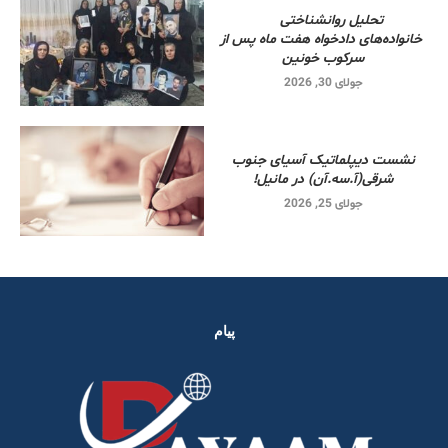
تحلیل روانشناختی
خانواده‌های دادخواه هفت ماه پس از
سرکوب خونین
جولای 30, 2026
نشست دیپلماتیک آسیای جنوب
شرقی‌(آ.سه.آن) در مانیل!
جولای 25, 2026
پیام