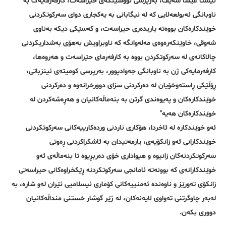
ئێستا عیسا سەیف، بەرپرسی نووسینگەی حیراسەت، کارفەرمایەک بە
ناوبانگی ئەبولعەلایی کە لە نیگابانی بە یەکجاری دوای سەرکوتکردنی
خوێندکارەکان بووەتە یاریدەری حیراسەت، و کەسێکی دیکە بەناوی
شەوقی، خاوێنکەرەوەی مەلەوانگە کە ناوبراویش بەهۆی بەشداریکردنی
چالاکانەی لە سەرکوتکردن بووە بە کارفەرمای حێراسەت و هەروەها،
کارفەرمایەکی ژن بە ناوبانگی جەوادپوور، بەرپرسی کومیتەی ئینزباتی،
ڕۆڵێکی ڕاستەوخۆیان لە دەرکردنی سزای دوورخرانەوە و دەرکردنی
خوێندکارەکان و پەیوەندی گرتن بە بنەماڵەکانیان و هەڕەشەکردن لە
خوێندکارەکان هەیە"
ئەو خوێندکارە لە ئاخردا، هۆکاری ناردنی وردەکارییەکانی سەرکوتکردنی
خوێندکارانی ئەو زانکۆیەی، یارمەتیدان بە ئاشکراکردنی ڕەوتی
سەرکوتکردنەکان زانیوە و هیواداری خۆی دەربڕیوە تا بنەماڵەی ئەو
خوێندکارانەی کە بوونەتە ئامانجی سەرکوتکردنە ڕێکخراوەکانی حیراسەتی
زانکۆی تەورێز و ناوەندە ئەمنییەکانی کۆماری ئیسلامیی ئێران لەو شارە، بە
لەبەر چاوگرتنی تەواوی لایەنەکان، لە ژێر گوشار خستنی منداڵەکانیان
دووری بکەن.