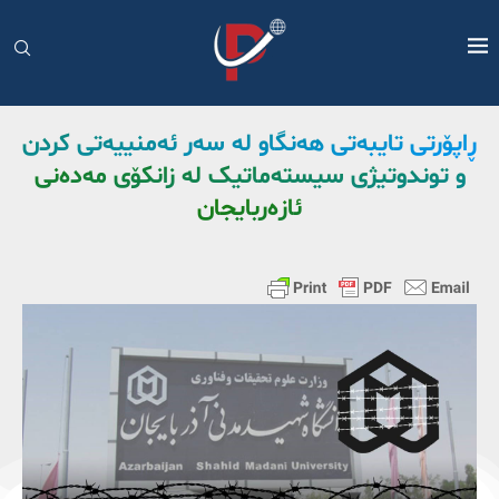
ڕاپۆرتی تایبەتی هەنگاو لە سەر ئەمنییەتی کردن
و توندوتیژی سیستەماتیک لە زانکۆی مەدەنی
ئازەربایجان