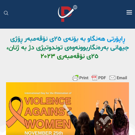
ڕاپۆرتی هەنگاو بە بۆنەی ٢٥ی نۆڤەمبەر ڕۆژی
جیهانی بەرەنگاربوونەوەی توندوتیژی دژ بە ژنان،
٢٥ی نۆڤەمبەری ٢٠٢٣