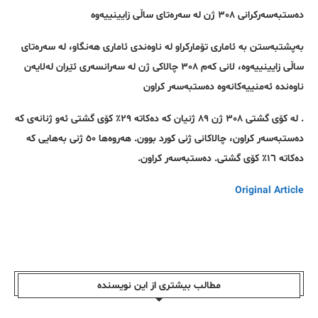
دەستبەسەرکرانی ٣٠٨ ژن لە سەرەتای ساڵی زایینییەوە
بەپشتبەستن بە ئاماری تۆمارکراو لە ناوەندی ئاماری هەنگاو، لە سەرەتای
ساڵی زایینییەوە، لانی کەم ٣٠٨ چالاکی ژن لە سەرانسەری ئێران لەلایەن
ناوەندە ئەمنییەکانەوە دەستبەسەر کراون
. لە کۆی گشتی ٣٠٨ ژن ٨٩ ژنیان کە دەکاتە ٢٩٪ کۆی گشتی ئەو ژنانەی کە
دەستبەسەر کراون، چالاکانی ژنی کورد بوون. هەروەها ٥٠ ژنی بەهایی کە
دەکاتە ١٦٪ کۆی گشتی. دەستبەسەر کراون.
Original Article
مطالب بیشتری از این نویسندە