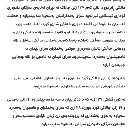
مانگی ڕابردوودا لانی کەم ١٢٧ ژنی چالاک لە ئێران لەلایەن دەزگای دادوەری
کۆماری ئیسلامی ئێرانەوە سزای بەندکرانیان بەسەردا سەپێندراوە و هەشت
کەسیان بە ناوەکانی فاتمە مێهری خەڵکی شاری کورد، لەیلا مەنسوور،
ناتاشا خزری جەوادی، موژگان ئیلانلو و فەرناز حەسەنزادە خەڵکی تاران،
مینا یەعقووبی خەڵکی ئەراک، پەریا کەریم عەدنانی خەڵکی سەقز و لالە
وەهابی خەڵکی تالش سەرەرای حوکمی بەندکران سزای لێدان بە
قامچیشیان بەسەردا سەپێندراوە. سزای لێدان بە قامچی بۆ لالە وەهابی
جێبەجێ کراوە.
هەروەها ژنێکی چالاکی کورد بە ناوی نەسیم نەمازی لەلایەن لقی سێی
دادگای شۆڕشی ئورمیەوە سزای سێدارەی بەسەردا سەپاوە.
لە کۆی گشتی ١٢٧ ژنە کە بەندکرانیان بەسەردا سەپێندراوە، ٢١ژنی بەهایی
و ١٩ ژنی چالاکی کورد بوون، ٢٨ ژن کە سزای بەندکران و قامچیان بەسەردا
سەپاوە بە هۆی بەشداری لە بزووتنەوەی ژن ژیان ئازادی دەستبەسەر و
لەلایەن دەزگای دادوەری سزایان بەسەردا سەپێندراوە.