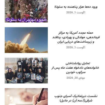
ورود ده‌ها هزار پناهنده به سئوتا!
آگوست 1, 2026
حمله مجدد آمریکا به مراکز
فرماندهی، موشکی و پهپادی، پدافند
و زیرساخت‌های دریایی ایران
آگوست 1, 2026
تحلیل روانشناختی
خانواده‌های دادخواه هفت ماه پس از
سرکوب خونین
جولای 30, 2026
نشست دیپلماتیک آسیای جنوب
شرقی‌(آ.سه.آن) در مانیل!