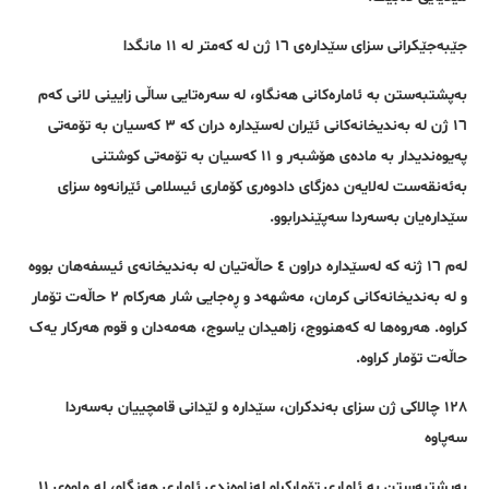
جێبەجێکرانی سزای سێدارەی ١٦ ژن لە کەمتر لە ١١ مانگدا
بەپشتبەستن بە ئامارەکانی هەنگاو، لە سەرەتایی ساڵی زایینی لانی کەم
١٦ ژن لە بەندیخانەکانی ئێران لەسێدارە دران کە ٣ کەسیان بە تۆمەتی
پەیوەندیدار بە مادەی هۆشبەر و ١١ کەسیان بە تۆمەتی کوشتنی
بەئەنقەست لەلایەن دەزگای دادوەری کۆماری ئیسلامی ئێرانەوە سزای
سێدارەیان بەسەردا سەپێندرابوو.
لەم ١٦ ژنە کە لەسێدارە دراون ٤ حاڵەتیان لە بەندیخانەی ئیسفەهان بووە
و لە بەندیخانەکانی کرمان، مەشهەد و ڕەجایی شار هەرکام ٢ حاڵەت تۆمار
کراوە. هەروەها لە کەهنووج، زاهیدان یاسوج، هەمەدان و قوم هەرکار یەک
حاڵەت تۆمار کراوە.
١٢٨ چالاکی ژن سزای بەندکران، سێدارە و لێدانی قامچییان بەسەردا
سەپاوە
بەپشتبەستن بە ئاماری تۆمارکراو لەناوەندی ئاماری هەنگاو، لە ماوەی ١١