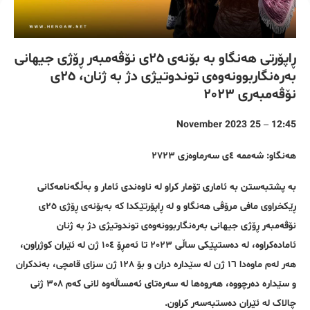
ڕاپۆرتی هەنگاو بە بۆنەی ٢٥ی نۆڤەمبەر ڕۆژی جیهانی
بەرەنگاربوونەوەی توندوتیژی دژ بە ژنان، ٢٥ی
نۆڤەمبەری ٢٠٢٣
12:45 – 25 November 2023
هەنگاو: شەممە ٤ی سەرماوەزی ٢٧٢٣
بە پشتبەستن بە ئاماری تۆمار کراو لە ناوەندی ئامار و بەڵگەنامەکانی
ڕێکخراوی مافی مرۆڤی هەنگاو و لە ڕاپۆرتێکدا که بەبۆنەی ڕۆژی ٢٥ی
نۆڤەمبەر ڕۆژی جیهانی بەرەنگاربوونەوەی توندوتیژی دژ بە ژنان
ئامادەکراوە، لە دەستپێکی ساڵی ٢٠٢٣ تا ئەمڕۆ ١٠٤ ژن لە ئێران کوژراون،
هەر لەم ماوەدا ١٦ ژن لە سێدارە دران و بۆ ١٢٨ ژن سزای قامچی، بەندکران
و سێدارە دەرچووە، هەروەها لە سەرەتای ئەمساڵەوە لانی کەم ٣٠٨ ژنی
چالاک لە ئێران دەستبەسەر کراون.