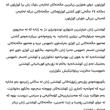
کوژراون. دوای هاوژین زیاترین حاڵەتەکان لەلایەن باوک یان برا کوژراون کە
دەکاتە ٢٤ حاڵەتی کۆی گشتی کوژراوەکان. حاڵەتەکانی دیکە لەلایەن
کەسانی نزیکی خۆیان کوژراون.
کوشتنی ژنان خراپترین شێوازی توندوتیژی دژ بە ژنانە کە لە سەرووی
هێرەمە جیاوازەکانی بێزاری ژناندایە. بە پێچەوانەی بیرکردنەوەی گشتی
هەموو حاڵەتەکانی ژن کوژی بەپاساوی نامووس نییە و هەموو حاڵەتەکانی
کوشتن لەسەر نامووس تەنیا ژنان ناگرێتەوە، بەڵکوو ژن کوژی ناوی ئەو
کوشتنانەیە کە بە هۆی ژن بوونیانەوە دەکوژرێن و کوشتن لەسەر نامووس
بەشێک لەم ژن کوشتنانەیە بەڵام لە زۆربەی قوربانیانی کوشتنی
نامووسیدا دەکرێت پیاوانێکیش بکوژرێن.
بڵاوبوونەوەی زۆربەی ڕاپۆرتەکانی کوشتنی ژنان لە ساڵانی ڕابردوو بەو مانایە
نییە کە لەوانەیە ئاماری ژن کوشتنەکان چووەتە سەرەوە بەڵکوو دەتوانێت
بەم هۆکارە بێت کە هەستیارییەکی کۆمەڵایەتی و سیاسی دروست بووە کە
لە دوای کوشتنی ڕۆمینا و ژینا ئەمینی، حاڵەتەکانی کوشتنی ژنان زیاتر
میدیایی دەبێت.