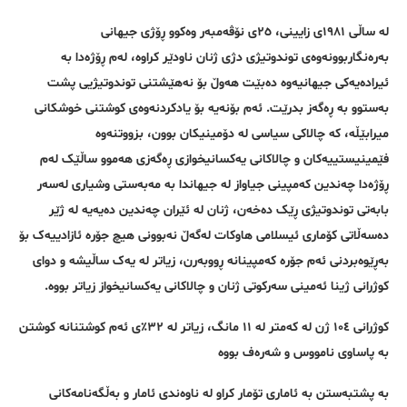
لە ساڵی ١٩٨١ی زایینی، ٢٥ی نۆڤەمبەر وەکوو ڕۆژی جیهانی
بەرەنگاربوونەوەی توندوتیژی دژی ژنان ناودێر کراوە، لەم ڕۆژەدا بە
ئیرادەیەکی جیهانیەوە دەبێت هەوڵ بۆ نەهێشتنی توندوتیژیی پشت
بەستوو بە ڕەگەز بدرێت. ئەم بۆنەیە بۆ یادکردنەوەی کوشتنی خوشکانی
میرابێڵە، کە چالاکی سیاسی لە دۆمینیکان بوون، بزووتنەوە
فێمینیستییەکان و چالاکانی یەکسانیخوازی ڕەگەزی هەموو ساڵێک لەم
ڕۆژەدا چەندین کەمپینی جیاواز لە جیهاندا بە مەبەستی وشیاری لەسەر
بابەتی توندوتیژی ڕێک دەخەن، ژنان لە ئێران چەندین دەیەیە لە ژێر
دەسەڵاتی کۆماری ئیسلامی هاوکات لەگەڵ نەبوونی هیچ جۆرە ئازادییەک بۆ
بەڕێوەبردنی ئەم جۆرە کەمپینانە ڕووبەرن، زیاتر لە یەک ساڵیشە و دوای
کوژرانی ژینا ئەمینی سەرکوتی ژنان و چالاکانی یەکسانیخواز زیاتر بووە.
کوژرانی ١٠٤ ژن لە کەمتر لە ١١ مانگ، زیاتر لە ٣٢٪ی ئەم کوشتنانە کوشتن
بە پاساوی نامووس و شەرەف بووە
بە پشتبەستن بە ئاماری تۆمار کراو لە ناوەندی ئامار و بەڵگەنامەکانی