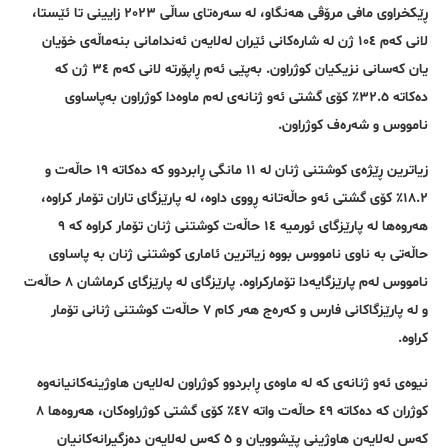
ڕێکخراوی مافی مرۆڤی هەنگاو، لە سەرەتای ساڵی ٢٠٢٣ زایینی تا ئێستا،
لانی کەم ١٠٤ ژن لە شارەکانی ئێران لەلایەن ئەندامانی بنەماڵەی خۆیان
یان کەسانی نزیکیان کوژراون. بەپێی ئەم ڕاپۆرتە لانی کەم ٣٤ ژن کە
دەکاتە ٣٢.٥٪ کۆی گشتی ئەو ژنانەی لەم ماوەدا کوژراون بەپاساوی
نامووس و شەرەف کوژراون.
زیاترین ڕێژەی کوشتنی ژنان لە ١١ مانگی ڕابردوو کە دەکاتە ١٩ حاڵەت و
١٨.٢٪ کۆی گشتی ئەو حاڵەتانە ڕووی داوە، لە پارێزگای تاران تۆمار کراوە،
هەروەها لە پارێزگای ئورمیە ١٤ حاڵەت کوشتنی ژنان تۆمار کراوە کە ٩
حاڵەتی بە ناوی نامووس بووە زیاترین ئاماری کوشتنی ژنان بە پاساوی
نامووس لەم پارێزگایەدا تۆمارکراوە. پارێزگای لە پارێزگای کرماشان ٨ حاڵەت
و لە پارێزگاکانی فارس و کەرەج هەر کام ٧ حاڵەت کوشتنی ژنانی تۆمار
کراوە.
نیوەی ئەو ژنانەی کە لە ماوەی ڕابردوو کوژراون لەلایەن هاوژینەکانیانەوە
کوژران کە دەکاتە ٤٩ حاڵەت واتە ٤٧٪ کۆی گشتی کوژراوەکان، هەروەها ٨
کەس لەلایەن هاوژینی پێشوویان و ٥ کەس لەلایەن دەزگیرانەکانیان