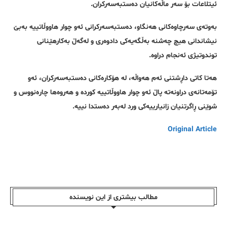
ئیتلاعات بۆ سەر ماڵەکانیان دەستبەسەرکران.
بەوتەی سەرچاوەکانی هەنگاو، دەستبەسەرکرانی ئەو چوار هاووڵاتییە بەبێ
نیشاندانی هیچ چەشنە بەڵگەیەکی دادوەری و لەگەڵ بەکارهێنانی
توندوتیژی ئەنجام دراوە.
هەتا کاتی داڕشتنی ئەم هەواڵە، لە هۆکارەکانی دەستبەسەرکران، ئەو
تۆمەتانەی دراونەتە پاڵ ئەو چوار هاووڵاتییە کوردە و هەروەها چارەنووس و
شوێنی ڕاگرتنیان زانیارییەکی ورد لەبەر دەستدا نییە.
Original Article
مطالب بیشتری از این نویسندە