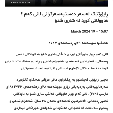
ڕاپۆرتێک لەسەر دەستبەسەرکرانی لانی کەم ٤
هاووڵاتی کورد لە شاری شنۆ
15:07 – 19 March 2024
هەنگاو؛ سێشەممە ٢٩ی ڕەشەممەی ٢٧٢٣
لانی کەم چوار هاووڵاتی کوردی خەڵکی شاری شنۆ بە ناوەکانی ئەمیر
ڕەحمانی، فەخرەدین ئەحمەدی، شەهرام شاهی و ڕەحیم سەلامەت لەلایەن
ناوەندە ئەمنییەکانی کۆماری ئیسلامی ئێرانەوە دەستبەسەرکران.
بەپێی ڕاپۆرتی گەیشتوو بە ڕێکخراوی مافی مرۆڤی هەنگاو، کاتژمێرە
سەرەتایییەکانی بەرەبەیانی ڕۆژی دووشەممە ٢٨ی ڕەشەممەی ٢٧٢٣ (١٨ی
مارسی ٢٠٢٤)، لانی کەم چوار هاووڵاتی خەڵکی شاری شنۆ بە ناوەکانی
ئەمیر ڕەحمانی، فەخرەدین ئەحمەدی تەمەن ٢٨ ساڵ، شەهرام شاهی و
ڕەحیم سەلامەت لە ئەنجامی هەڵکوتانی شەوانەی هێزەکانی ئیدارەی