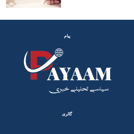
پیام
گالری