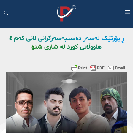
ڕاپۆرتێک لەسەر دەستبەسەرکرانی لانی کەم ٤
هاووڵاتی کورد لە شاری شنۆ