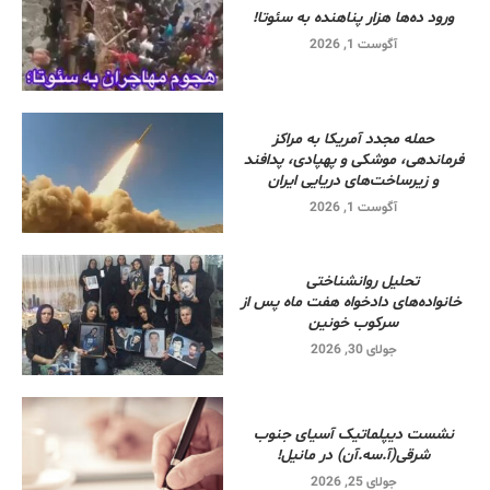
ورود ده‌ها هزار پناهنده به سئوتا!
آگوست 1, 2026
حمله مجدد آمریکا به مراکز
فرماندهی، موشکی و پهپادی، پدافند
و زیرساخت‌های دریایی ایران
آگوست 1, 2026
تحلیل روانشناختی
خانواده‌های دادخواه هفت ماه پس از
سرکوب خونین
جولای 30, 2026
نشست دیپلماتیک آسیای جنوب
شرقی‌(آ.سه.آن) در مانیل!
جولای 25, 2026