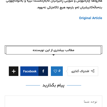
هەروەها چارەنووس و شوێنی ڕاگیرانیان لەبەردەستدا نییە و بەدواداچوونی
بنەماڵەکانیشیان لەو بارەوە هیچ ئاکامێکی نەبووە.
Original Article
مطالب بیشتری از این نویسندە
0
اشتراک گذاری
Facebook
پیام بگذارید