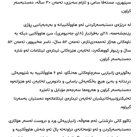
سپێهری، مستەفا سامی و ئارام سەبزی، تەمەن ٣٠ ساڵە، دەستبەسەر
کراون.
لە درێژەی دستبەسەرکردنی ئەو هاووڵاتییانە و بەرەبەیانیی ڕۆژی
پێنجشەممە، ٢٨ی بەفرانبار (١٨ی جەنیوەری)، سێ هاووڵاتیی دیکە بە
ناوەکانی هەژار ئەحمەدی‌ئازەر، تەمەن ۵٢ ساڵ، ناسر عەلیپوور، تەمەن ۵٢
ساڵ و ڕێبوار کووهگەرد، لەلایەن هێزەکانی ئیدارەی ئیتلاعات لەو شارە
دەستبەسەر کراون.
بەگوێرەی زانیاریی سەرچاوەکانی هەنگاو، ئەو ۶ هاووڵاتییە بە شێوەیەکی
دڕندانە و بەبێ هیچ بەڵگەیەکی یاسایی و دادوەریی لەلایەن ئەو هێزانەوە
دەستبەسەر کراون و هەروەها سەرجەم مۆبایل و ئامێرە
ئەلیکترۆنییەکانیشیان لەلایەن ئیدارەی ئیتلاعاتەوە دەستیان بەسەردا
گیراوە.
تاکوو کاتی داڕشتنی ئەم هەواڵە، زانیارییەکی ورد و دروست لەسەر هۆکاری
دەستبەسەرکردن و ئەو تۆمەتانەی دراونەتە پاڵ ئەو شەش هاووڵاتییە و