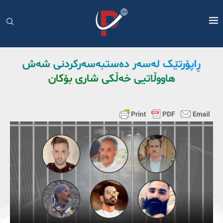
ڕاپۆرتێک لەسەر دەستبەسەرکردنی شەش
هاووڵاتیی خەڵکی شاری بۆکان