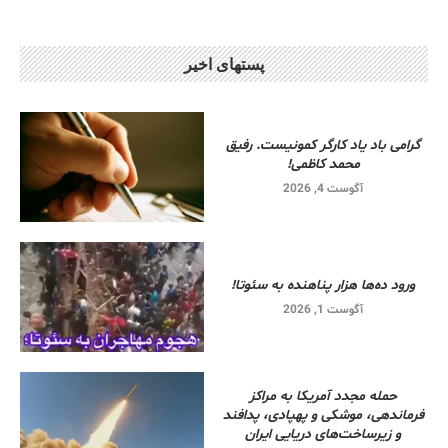
پستهای اخیر
گرامی باد یاد کارگر کمونیست. رفیق
محمد کاظمی!
آگوست 4, 2026
ورود ده‌ها هزار پناهنده به سئوتا!
آگوست 1, 2026
حمله مجدد آمریکا به مراکز
فرماندهی، موشکی و پهپادی، پدافند
و زیرساخت‌های دریایی ایران