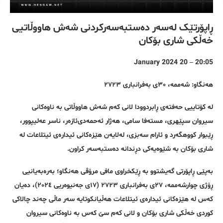
ڕاپۆرتێک لەسەر دەستبەسەرکردنی شەش هاووڵاتیی
خەڵکی شاری بۆکان
20:05 – 20 January 2024
هەنگاو: شەممە، ٣٠ی بەفرانباری ٢٧٢٣
لە کۆتاییی حەفتەی ڕابردوودا لانی کەم شەش هاووڵاتی بە ناوەکانی
سیروان سپێهری، مستەفا سامی، هەژار ئەحمەدی‌ئازەر، ناسر عەلیپوور،
ڕێبوار کووهگەرد و ئارام سەبزی، لەلایەن هێزەکانی ئیدارەی ئیتلاعات لە
شاری بۆکان بە شێوەیەکی دڕندانە دەستبەسەر کراون.
بەپێی ڕاپۆرتی گەیشتوو بە ڕێکخراوی مافی مرۆڤی هەنگاو؛ بەرەبەیانیی
ڕۆژی چوارشەممە، ٢٧ی بەفرانباری ٢٧٢٣ (١٧ی جەنیوەریی ٢٠٢٤)، دەیان
کەس لە هێزەکانی ئیدارەی ئیتلاعات هەڵیانکوتایە سەر ماڵی چەند چالاکی
کوردی خەڵکی شاری بۆکان و لانی کەم سێ کەس بە ناوەکانی سیروان