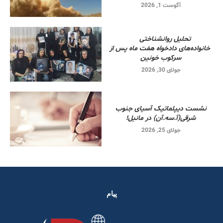
آگوست 1, 2026
تحلیل روانشناختی
خانواده‌های دادخواه هفت ماه پس از
سرکوب خونین
جولای 30, 2026
نشست دیپلماتیک آسیای جنوب
شرقی‌(آ.سه.آن) در مانیل!
جولای 25, 2026
پیام