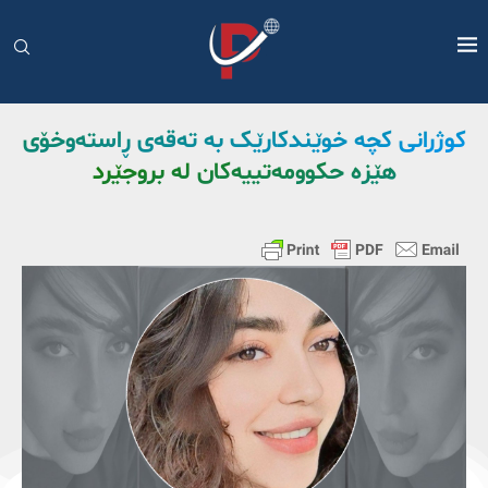
کوژرانی کچە خوێندکارێک بە تەقەی ڕاستەوخۆی
هێزە حکوومەتییەکان لە بروجێرد