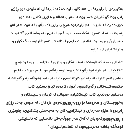
بەگوێرەی زانیارییەکانی هەنگاو، ناوەندە ئەمنییەکان لە ماوەی دوو ڕۆژی
ڕابردوودا گوشاریان خستووەتە سەر بنەماڵە و هاوڕێیەکانی ئەم دوو
خوێندکارە کە نابێت لەم بارەیەوە هیچ زانیارییەک بڵاو بکەنەوە. هەر لەو
پەیوەندییەدا، ئەمڕۆ یەکشەممە، دوو فەرمانبەری نەخۆشخانەی "شەهید
چەمران"ی بروجێرد لەلایەن ئیدارەی ئیتلاعاتی ئەم شارەوە بانگ کران و
هەڕەشەیان لێ کراوە.
شایانی باسە کە ناوەندە ئەمنییەکان و هێزی ئینتزامیی بروجێرد هیچ
شتێکیان لەو بارەیەوە بڵاو نەکردووەتەوە، بەڵام موسلیم مورادی، قایم
مقامی ئەم شارە، لە یەکەم کاردانەوەی بەرانبەر بەم هەواڵە، بە ڕاگەیاندنە
حکوومەتییەکانی ڕاگەیاندووە: "دوای کردەوە تیرۆریستییەکانی
دەستوپەیوەندییەکانی ئێستکباری جیهانی لە کرمان و سیستان و
بەلووچستان و هەروەها بۆ ڕووبەڕووبوونەوەی دزەکان، لە ماوەی چەند ڕۆژی
ڕابردوودا هێزە سەربازی و ئینتزامییەکان بە مەبەستی پشکنین، چاودێری
و ڕووبەڕووبوونەوەیان لەگەڵ هەر جووڵەیەکی نائاسایی کە ئاسایشی
کۆمەڵگە بخاتە مەترسییەوە، لە ئامادەباشیدان."