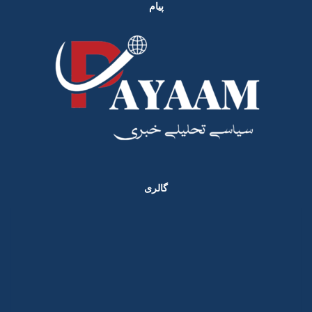
پیام
گالری