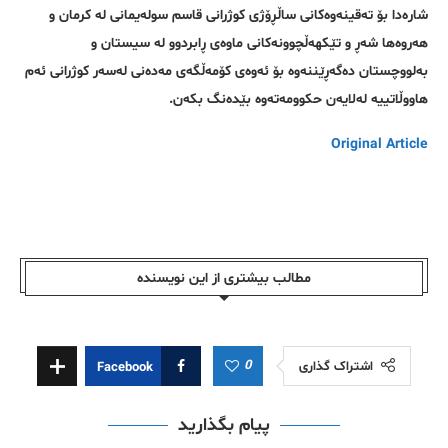
شارەدا بۆ تەقینەوەکانی ساڵڕۆژی کوژرانی قاسم سولەیمانی لە کرمان و
هەروەها شەڕ و تێکهەڵچوونەکانی ماوەی ڕابردوو لە سیستان و
بەلووچستان دەگەڕێننەوە بۆ ئەوەی کۆمەڵگەی مەدەنی لەسەر کوژرانی ئەم
هاووڵاتییە لەلایەن حکوومەتەوە بێدەنگ بکەن.
Original Article
مطالب بیشتری از این نویسندە
0
اشتراک گذاری
Facebook
پیام بگذارید