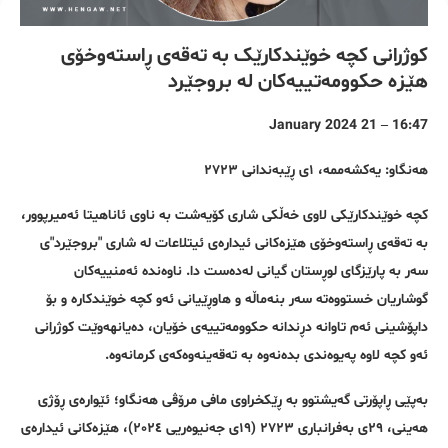
کوژرانی کچە خوێندکارێک بە تەقەی ڕاستەوخۆی
هێزە حکوومەتییەکان لە بروجێرد
16:47 – 21 January 2024
هەنگاو: یەکشەممە، ١ی ڕێبەندانی ٢٧٢٣
کچە خوێندکارێکی لاوی خەڵکی شاری کۆیەشت بە ناوی ئاناهیتا ئەمیرپوور،
بە تەقەی ڕاستەوخۆی هێزەکانی ئیدارەی ئیتلاعات لە شاری "بروجێرد"ی
سەر بە پارێزگای لوڕستان گیانی لەدەست دا. ناوەندە ئەمنییەکان
گوشاریان خستووەتە سەر بنەماڵە و هاوڕێیانی ئەو کچە خوێندکارە و بۆ
داپۆشینی ئەم تاوانە دڕندانە حکوومەتییەی خۆیان، دەیانهەوێت کوژرانی
ئەو کچە لاوە پەیوەندی بدەنەوە بە تەقەینەوەکەی کرمانەوە.
بەپێی ڕاپۆرتی گەیشتوو بە ڕێکخراوی مافی مرۆڤی هەنگاو؛ ئێوارەی ڕۆژی
هەینی، ٢٩ی بەفرانباری ٢٧٢٣ (١٩ی جەنیوەریی ٢٠٢٤)، هێزەکانی ئیدارەی