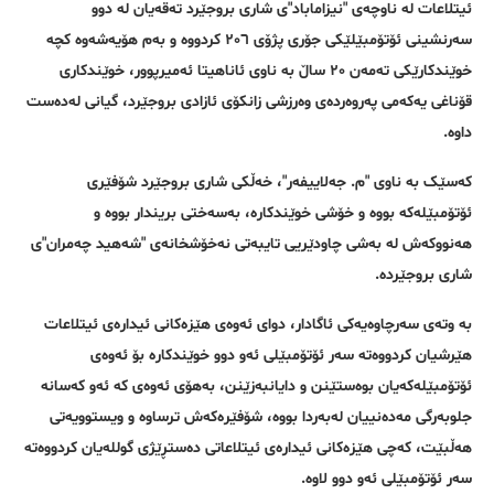
ئیتلاعات لە ناوچەی "نیزاماباد"ی شاری بروجێرد تەقەیان لە دوو
سەرنشینی ئۆتۆمبێلێکی جۆری پژۆی ٢٠٦ کردووە و بەم هۆیەشەوە کچە
خوێندکارێکی تەمەن ٢٠ ساڵ بە ناوی ئاناهیتا ئەمیرپوور، خوێندکاری
قۆناغی یەکەمی پەروەردەی وەرزشی زانکۆی ئازادی بروجێرد، گیانی لەدەست
داوە.
کەسێک بە ناوی "م. جەلاییفەر"، خەڵکی شاری بروجێرد شۆفێری
ئۆتۆمبێلەکە بووە و خۆشی خوێندکارە، بەسەختی بریندار بووە و
هەنووکەش لە بەشی چاودێریی تایبەتی نەخۆشخانەی "شەهید چەمران"ی
شاری بروجێردە.
بە وتەی سەرچاوەیەکی ئاگادار، دوای ئەوەی هێزەکانی ئیدارەی ئیتلاعات
هێرشیان کردووەتە سەر ئۆتۆمبێلی ئەو دوو خوێندکارە بۆ ئەوەی
ئۆتۆمبێلەکەیان بوەستێنن و دایانبەزێنن، بەهۆی ئەوەی کە ئەو کەسانە
جلوبەرگی مەدەنییان لەبەردا بووە، شۆفێرەکەش ترساوە و ویستوویەتی
هەڵبێت، کەچی هێزەکانی ئیدارەی ئیتلاعاتی دەستڕێژی گوللەیان کردووەتە
سەر ئۆتۆمبێلی ئەو دوو لاوە.