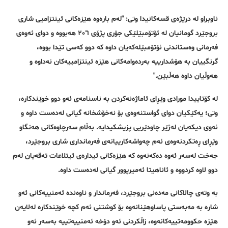
ناوبراو لە درێژەی قسەکانیدا وتی: "لەم بارەوە هێزەکانی ئینتزامیی شاری
بروجێرد گومانیان لە ئۆتۆمبێلێکی جۆری پژۆی ٢٠٦ هەبووە و دوای ئەوەی
فەرمانی وەستاندنی ئۆتۆمبێلەکەیان داوە کە دوو کەسی تێدا بووە،
گرنگییان بە هۆشدارییە بەردەوامەکانی هێزە ئینتزامییەکان نەداوە و
هەوڵیان داوە هەڵبێن."
لە کۆتاییدا مورادی وێڕای ئاماژەنەکردن بە ناسنامەی ئەو دوو خوێندکارە،
وتی؛ یەکێکیان دوای گواستنەوەی بۆ نەخۆشخانە گیانی لەدەست داوە و
ئەوی دیکەیان لەژێر چاودێریی پزیشکیدایە. بەڵام سەرچاوەکانی هەنگاو
وێڕای ڕەتکردنەوەی ئەم چەواشەکارییانەی فەرمانداری شاری بروجێرد،
جەخت لەسەر ئەوە دەکەنەوە کە هێزەکانی ئیدارەی ئیتلاعات تەقەیان لەم
دوو لاوە کردووە و ئاناهیتا ئەمیرپوور گیانی لەدەست داوە.
بە وتەی چالاکانی مەدەنی بروجێرد، فەرماندار و ناوەندە ئەمنییەکانی ئەو
شارە بە مەبەستی پاساوهێنانەوە بۆ کوشتنی ئەم کچە خوێندکارە لەلایەن
هێزە حکوومەتییەکانەوە، زاڵکردنی ئەو دۆخە ئەمنییەتییە بەسەر ئەو