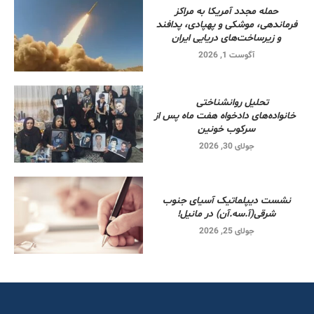
حمله مجدد آمریکا به مراکز
فرماندهی، موشکی و پهپادی، پدافند
و زیرساخت‌های دریایی ایران
آگوست 1, 2026
تحلیل روانشناختی
خانواده‌های دادخواه هفت ماه پس از
سرکوب خونین
جولای 30, 2026
نشست دیپلماتیک آسیای جنوب
شرقی‌(آ.سه.آن) در مانیل!
جولای 25, 2026