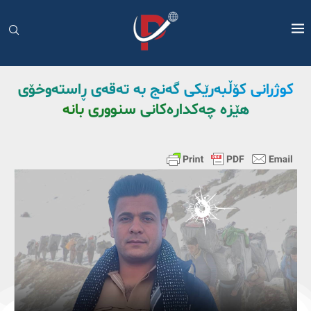
کوژرانی کۆڵبەرێکی گەنج بە تەقەی ڕاستەوخۆی
هێزە چەکدارەکانی سنووری بانە