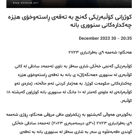
کوژرانی کۆڵبەرێکی گەنج بە تەقەی ڕاستەوخۆی هێزە
چەکدارەکانی سنووری بانە
20:35 – 30 December 2023
هەنگاو؛ شەممە ٩ی بەفرانباری ٢٧٢٣
کۆڵبەرێکی گەنجی خەڵکی شاری سەقز بە ناوی ئەحمەد سادقی لە کاتی
کۆڵبەری لە سنووری «هەنگەژاڵ» ی بانە بە تەقەی ڕاستەوخۆی هێزە
چەکدارەکانی حکومەت کوژرا. بە هەژمار کردنی ئەم حاڵەتە، ژمارەی ئەو
کۆڵبەرانەی لە ماوەی کەمتر لە ١٠ مانگ لە سنووری بانە کوژراون گەیشتە ١٨
کۆڵبەر.
بەگوێرەی هەواڵی گەیشتوو بە ڕێکخراوی مافی مرۆڤی هەنگاو، ڕۆژی شەممە
٩ی بەفرانباری ٢٧٢٣ (٣٠ی دیسەمبەری ٢٠٢٣) ئەحمەد سادقی خەڵکی
گوندی «قەبەغڵو» ی سەر بە شاری سەقز لە سنووری بانە بە تەقەی