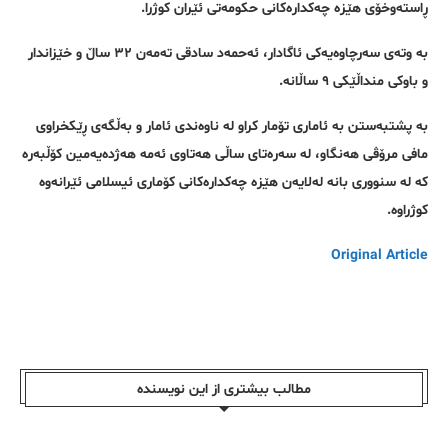
ڕاستەوخۆی هێزە چەکدارەکانی حکومەتی ئێران کوژرا.
بە وتەی سەرچاوەیەکی ئاگادار، ئەحمەد سادقی تەمەن ٣٢ ساڵ و خێزاندار
و باوکی منداڵێکی ٩ ساڵانە.
بە پشتبەستن بە ئاماری تۆمار کراو لە ناوەندی ئامار و بەڵگەی ڕێکخراوی
مافی مرۆڤی هەنگاو، لە سەرەتای ساڵی هەتاوی ئەمە هەژدەیەمین کۆڵبەرە
کە لە سنووری بانە لەلایەن هێزە چەکدارەکانی کۆماری ئیسلامی ئێرانەوە
کوژراوە.
Original Article
مطالب بیشتری از این نویسندە