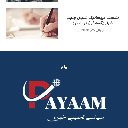
نشست دیپلماتیک آسیای جنوب
شرقی‌(آ.سه.آن) در مانیل!
جولای 25, 2026
پیام