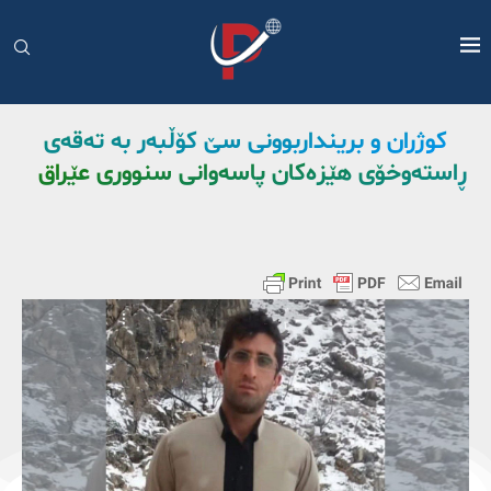
کوژران و برینداربوونی سێ کۆڵبەر بە تەقەی
ڕاستەوخۆی هێزەکان پاسەوانی سنووری عێراق