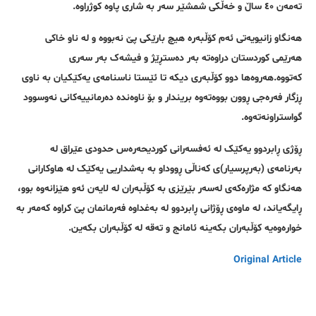
تەمەن ٤٠ ساڵ و خەڵکی شمشێر سەر بە شاری پاوە کوژراوە.
هەنگاو زانیویەتی ئەم کۆڵبەرە هیچ بارێکی پێ نەبووە و لە ناو خاکی
هەرێمی کوردستان دراوەتە بەر دەستڕێژ و فیشەک بەر سەری
کەتووە.هەروەها دوو کۆڵبەری دیکە تا ئێستا ناسنامەی یەکێکیان بە ناوی
ڕزگار فەرەجی ڕوون بووەتەوە بریندار و بۆ ناوەندە دەرمانییەکانی نەوسوود
گواستراونەتەوە.
ڕۆژی ڕابردوو یەکێک لە ئەفسەرانی کوردیحەرەس حدودی عێراق لە
بەرنامەی (بەرپرسیار)ی کەناڵی ڕووداو بە بەشداریی یەکێک لە هاوکارانی
هەنگاو کە مژارەکەی لەسەر بێرێزی بە کۆڵبەران لە لایەن ئەو هێزانەوە بوو،
ڕایگەیاند، لە ماوەی ڕۆژانی ڕابردوو لە بەغداوە فەرمانمان پێ کراوە کەمەر بە
خوارەوەیە کۆڵبەران بکەینە ئامانج و تەقە لە کۆڵبەران بکەین.
Original Article