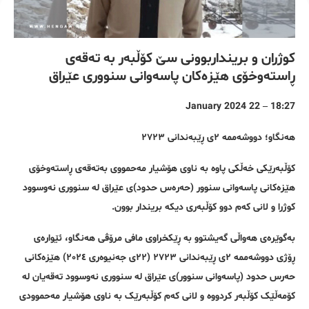
کوژران و برینداربوونی سێ کۆڵبەر بە تەقەی
ڕاستەوخۆی هێزەکان پاسەوانی سنووری عێراق
18:27 – 22 January 2024
هەنگاو؛ دووشەممە ٢ی ڕێبەندانی ٢٧٢٣
کۆڵبەرێکی خەڵکی پاوە بە ناوی هۆشیار مەحمووی بەتەقەی ڕاستەوخۆی
هێزەکانی پاسەوانی سنوور (حەرەس حدود)ی عێراق لە سنووری نەوسوود
کوژرا و لانی کەم دوو کۆڵبەری دیکە بریندار بوون.
بەگوێرەی هەواڵی گەیشتوو بە ڕێکخراوی مافی مرۆڤی هەنگاو، ئێوارەی
ڕۆژی دووشەممە ٢ی ڕێبەندانی ٢٧٢٣ (٢٢ی جەنیوەری ٢٠٢٤) هێزەکانی
حەرس حدود (پاسەوانی سنوور)ی عێراق لە سنووری نەوسوود تەقەیان لە
کۆمەڵێک کۆڵبەر کردووە و لانی کەم کۆڵبەرێک بە ناوی هۆشیار مەحموودی