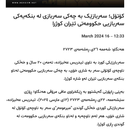
کۆتۆل؛ سەربازێک بە چەکی سەربازی لە بنکەیەکی
سەربازیی حکوومەتی ئێران کوژرا
12:33 – 16 March 2024
هەنگاو: شەممە ٢٦ی ڕەشەمەی ٢٧٢٣
سەربارزێکی کورد بە ناوی ئیدریس عەلیزادە، تەمەن ٢٠ ساڵ و خەڵکی
ناوچەی کۆتۆلی سەر بە شاری خۆی، بە چەکی سەربازیی حکوومەتی لەناو
بنکەی سەربازیی ئێران لەو شارە کوژرا.
بەپێی ڕاپۆرتی گەیشتوو بە ڕێکخراوی مافی مرۆڤی هەنگاو؛ ڕۆژی
سێشەممە، ٢٢ی ڕەشەمەی ٢٧٢٣ (١٢ی مارسی ٢٠٢٤)، ئیدریس عەلیزادە،
سەربازێکی کوردی خەڵکی گوندی "میرعومەر"ی سەر بە ناوچەی کۆتۆل لە
شاری خۆی، هەر لەم ناوچەیە و لەناو بنکەی سەربازیی حکوومەت لە
گوندی ڕازی کوژرا.