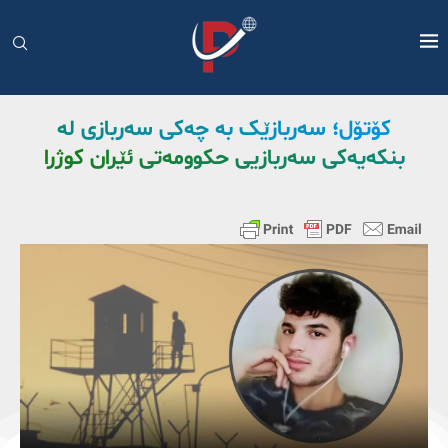
کۆتۆل؛ سەربازێک بە چەکی سەربازی لە
بنکەیەکی سەربازیی حکوومەتی ئێران کوژرا