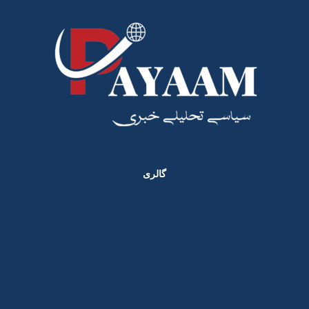
گالری