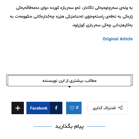
بە وتەی سەرچاوەیەکی ئاگادار، ئەو سەربازە کوردە دوای دەمەقاڵەیەکی
زارەکی بە تەقەی ڕاستەوخۆی ئەندامێکی هێزە چەکدارەکانی حکوومەت بە
بەکارهێنانی چەکی سەربازی کوژراوە.
Original Article
مطالب بیشتری از این نویسندە
0
اشتراک گذاری
Facebook
پیام بگذارید