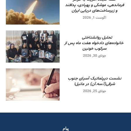
فرماندهی، موشکی و پهپادی، پدافند
و زیرساخت‌های دریایی ایران
آگوست 1, 2026
تحلیل روانشناختی
خانواده‌های دادخواه هفت ماه پس از
سرکوب خونین
جولای 30, 2026
نشست دیپلماتیک آسیای جنوب
شرقی‌(آ.سه.آن) در مانیل!
جولای 25, 2026
پیام