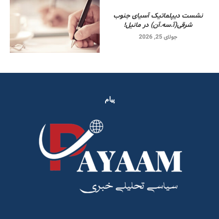
نشست دیپلماتیک آسیای جنوب
شرقی‌(آ.سه.آن) در مانیل!
جولای 25, 2026
پیام