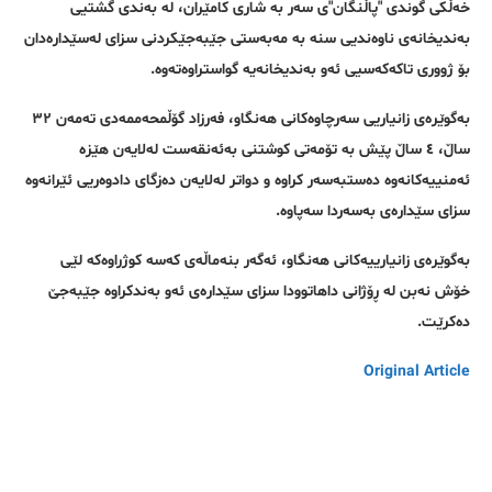
خەڵکی گوندی "پاڵنگان"ی سەر بە شاری کامێران، لە بەندی گشتیی
بەندیخانەی ناوەندیی سنە بە مەبەستی جێبەجێکردنی سزای لەسێدارەدان
بۆ ژووری تاکەکەسیی ئەو بەندیخانەیە گواستراوەتەوە.
بەگوێرەی زانیاریی سەرچاوەکانی هەنگاو، فەرزاد گۆڵمحەممەدی تەمەن ٣٢
ساڵ، ٤ ساڵ پێش بە تۆمەتی کوشتنی بەئەنقەست لەلایەن هێزە
ئەمنییەکانەوە دەستبەسەر کراوە و دواتر لەلایەن دەزگای دادوەریی ئێرانەوە
سزای سێدارەی بەسەردا سەپاوە.
بەگوێرەی زانیارییەکانی هەنگاو، ئەگەر بنەماڵەی کەسە کوژراوەکە لێی
خۆش نەبن لە ڕۆژانی داهاتوودا سزای سێدارەی ئەو بەندکراوە جێبەجێ
دەکرێت.
Original Article