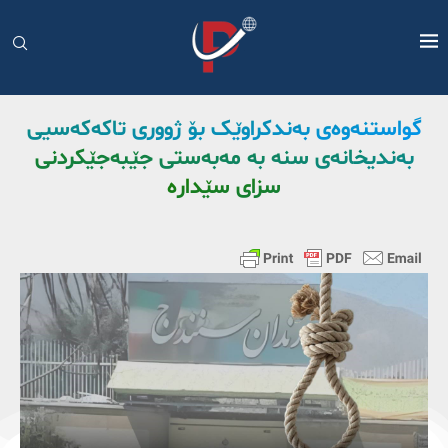
گواستنەوەی بەندکراوێک بۆ ژووری تاکەکەسیی
بەندیخانەی سنە بە مەبەستی جێبەجێکردنی
سزای سێدارە