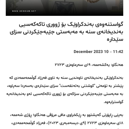
گواستنەوەی بەندکراوێک بۆ ژووری تاکەکەسیی
بەندیخانەی سنە بە مەبەستی جێبەجێکردنی سزای
سێدارە
11:42 – 10 December 2023
هەنگاو: یەکشەممە، ١٩ی سەرماوەزی ٢٧٢٣
بەندکراوێکی بەندیخانەی ناوەندیی سنە بە ناوی فەرزاد گوڵمحەممەدی کە
پێشتر بە تۆمەتی "کوشتنی بەئەنقەست" سزای سێدارەی بەسەردا سەپاوە،
بە مەبەستی جێبەجێکردنی سزاکەی بۆ ژووری تاکەکەسیی ئەو بەندیخانەیە
گواسترایەوە.
بەپێی ڕاپۆرتی گەیشتوو بە ڕێکخراوی مافی مرۆڤی هەنگاو؛ ڕۆژی شەممە،
١٨ی سەرماوەزی ٢٧٢٣ (٩ی دیسەمبەری ٢٠٢٣)، فەرزاد گوڵمحەممەدی،