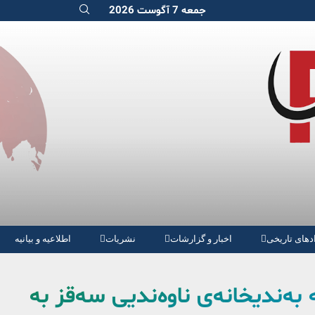
جمعه 7 آگوست 2026
دهای تاریخی
اخبار و گزارشات
نشریات
اطلاعیه و بیانیه
 بەندیخانەی ناوەندیی سەقز بە