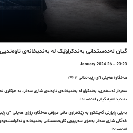
گیان لەدەستدانی بەندکراوێک لە بەندیخانەی ناوەندیی 
23:23 – 26 January 2024
هەنگاو؛ هەینی ٦ی ڕێبەندانی ٢٧٢٣
سەردار ئەسغەری، بەندکراو لە بەندیخانەی ناوەندی شاری سەقز، بە هۆکاری نەخ
بەندیخانەیە گیانی لەدەستدا.
خەڵکی شاری سەقز بەهۆی سەرپێچی کاربەدەستانی بەندیخانە و نەگواستنەوەی 
لەدەستدا.