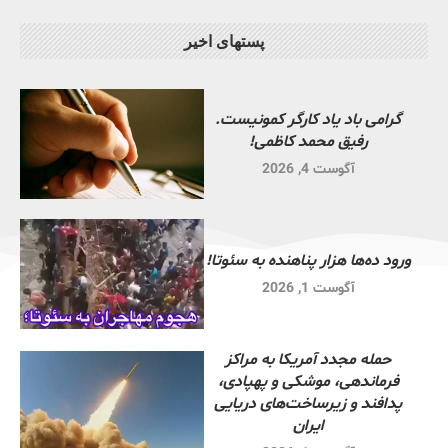
پستهای اخیر
گرامی باد یاد کارگر کمونیست.
رفیق محمد کاظمی!
آگوست 4, 2026
ورود ده‌ها هزار پناهنده به سئوتا!
آگوست 1, 2026
حمله مجدد آمریکا به مراکز
فرماندهی، موشکی و پهپادی،
پدافند و زیرساخت‌های دریایی
ایران