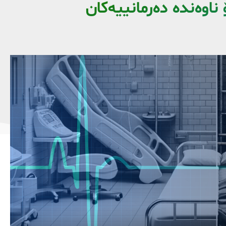
ناوەندە دەرمانییەکان