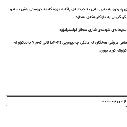
 ڕابردوو بە بەرپرسانی بەندیخانەی ڕاگەیاندووە کە تەندروستی باش نییە و
رنگییان بە داواکاریەکەی نەداوە.
ەندیخانەی ناوەندی شاری سەقز گواسترابۆوە.
بە پشتبەستن بە ئاماری تۆمارکراو لە ناوەندی ئامار و بەڵگەنامەکانی ڕێکخراوی مافی مرۆڤی هەنگاو، لە مانگی جەنیوەریی ٢٠٢٤دا لانی کەم ٧ بەندکراو لە
اوانە کورد بوون.
ز این نویسندە