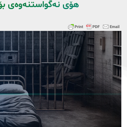
هۆی نەگواستنەوەی بۆ 