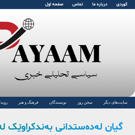
کوردی
دربارە ما
تماس
صفحە اول
سایت‌های دیگر
سخن روز
نویسندگان
فرهنگ و هنر
رویدا
گیان لەدەستدانی بەندکراوێک لە