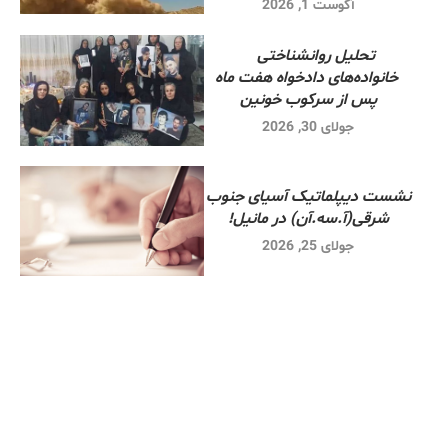
آگوست 1, 2026
تحلیل روانشناختی
خانواده‌های دادخواه هفت ماه
پس از سرکوب خونین
جولای 30, 2026
نشست دیپلماتیک آسیای جنوب
شرقی‌(آ.سه.آن) در مانیل!
جولای 25, 2026