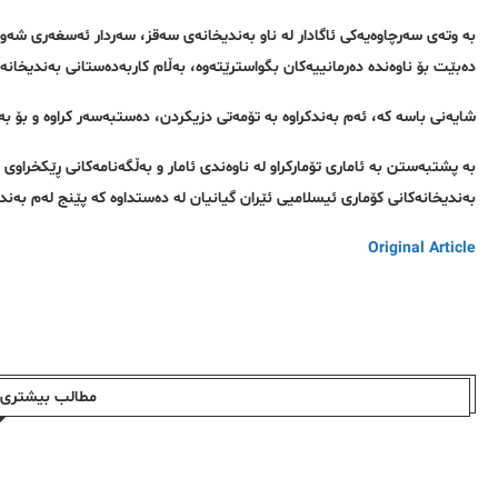
بە وتەی سەرچاوەیەکی ئاگادار لە ناو بەندیخانەی سەقز، سەردار ئەسغەری شەوی
دەبێت بۆ ناوەندە دەرمانییەکان بگواسترێتەوە، بەڵام کاربەدەستانی بەندیخانە گ
شایەنی باسە کە، ئەم بەندکراوە بە تۆمەتی دزیکردن، دەستبەسەر کراوە و بۆ ب
بەندیخانەکانی کۆماری ئیسلامیی ئێران گیانیان لە دەستداوە کە پێنج لەم بەندکر
Original Article
مطالب بیشتری ا