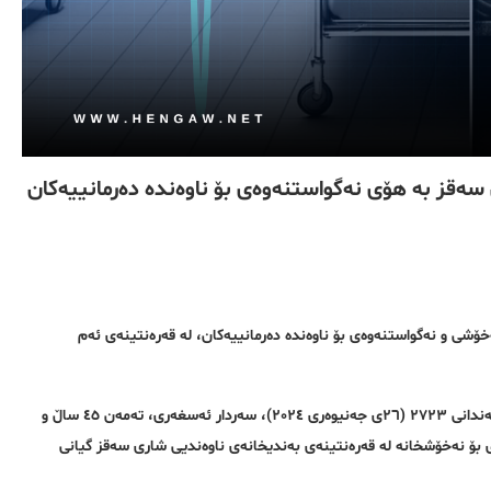
سەقز بە هۆی نەگواستنەوەی بۆ ناوەندە دەرمانییەکان
ۆشی و نەگواستنەوەی بۆ ناوەندە دەرمانییەکان، لە قەرەنتینەی ئەم
بەپێی ڕاپۆرتی گەیشتوو بە ڕێکخراوی مافی مرۆڤی هەنگاو، ڕۆژی هەینی ٦ی ڕێبەندانی ٢٧٢٣ (٢٦ی جەنیوەری ٢٠٢٤)، سەردار ئەسغەری، تەمەن ٤٥ ساڵ و
بۆ نەخۆشخانە لە قەرەنتینەی بەندیخانەی ناوەندیی شاری سەقز گیانی