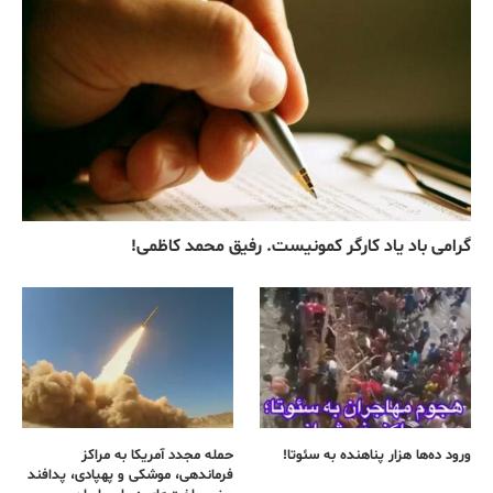
گرامی باد یاد کارگر کمونیست. رفیق محمد کاظمی!
ورود ده‌ها هزار پناهنده به سئوتا!
حمله مجدد آمریکا به مراکز
فرماندهی، موشکی و پهپادی، پدافند