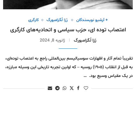
+ آرشیو نویسندگان
رُزا لُگزامبورگ
کارگری
اعتصاب توده اى، حزب سیاسی و اتحادیەهای کارگری
رُزا لُگزامبورگ
ژانویه 8, 2024
تقریبأ تمام آثار و اظهارات سوسیالیسم بین‌المللی راجع بە اعتصاب تودەای،
بە قبل از انقلاب (١٩٠٥) روسیە – کە اولین تجربە تاریخی این وسیلە مبارزە،
در یک مقیاس وسیع بود. …