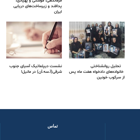
فرماندهی، موشکی و پهپادی،
پدافند و زیرساخت‌های دریایی
ایران
تحلیل روانشناختی
نشست دیپلماتیک آسیای جنوب
خانواده‌های دادخواه هفت ماه پس
شرقی‌(آ.سه.آن) در مانیل!
از سرکوب خونین
تماس