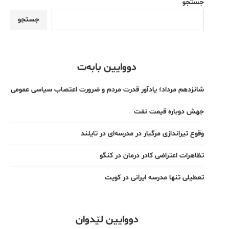
جستجو
جستجو
دووایین بابەت
شانزدهم مرداد؛ یادآور قدرت مردم و ضرورت اعتصاب سیاسی عمومی
جهش دوباره قیمت نفت
وقوع تیراندازی مرگبار در مدرسه‌ای در تایلند
تظاهرات اعتراضی کادر درمان در کنگو
تعطیلی تنها مدرسه ایرانی در کویت
دووایین لێدوان