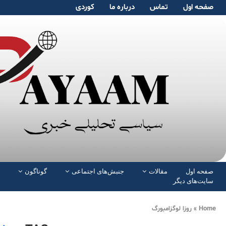
صفحە اول
تماس
دربارە ما
کوردی
صفحە اول
مقالات
جنبش‌های اجتماعی
گوناگون
سایت‌های دیگر
Home
»
روزا لوگزامبورگ