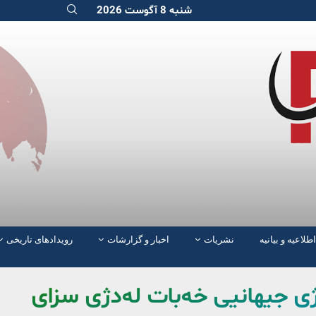
شنبه 8 آگوست 2026
اطلاعیه و بیانیه
نشریات
اخبار و گزارشات
رویدادهای تاریخی
١ ئۆکتۆبەر ڕۆژی جیهانیی خەبات لەدژی سزای