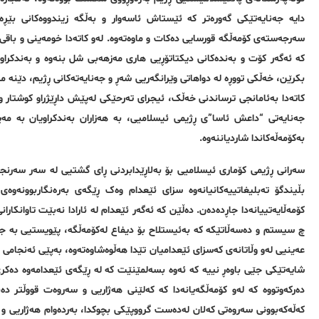
دایە جەنایەتێكی گەورەتر كه‌ ئێستاش ئاسەوار و بەڵگە زیندووەکانی بێڕە
سه‌رجه‌سته‌ی كۆمه‌ڵگه‌ قورسایی ده‌كات و ماوه‌ته‌وه‌. لەو کاتەدا خومەینی و باق
کە ئەگەر كۆت و بەندەکانی دیکتاتۆڕیی هاری مەزهەبی شل بنه‌وه‌ و به‌ندكراو
بکرێن، خەڵکی تووڕە لە دواهاتی وێرانگەریی شەڕ و جەنایەتەکانی ڕژیم، دێنه‌ مەی
کاتەدا بەئامانجی ترساندنی خەڵک، ئیجرای تەرحێکی لەپێش داڕێژراو کوشتار و ل
جەنایەتی “داعش ئاسا”ی ڕژیمی ئیسلامیی، بە هەزاران به‌ندكراویان بە مه‌
بەکۆمەڵەکاندا شاردیاننەوە.
سەرانی ڕژیمی کۆماری ئیسلامیی بۆ بەلاڕێدابردنی ڕای گشتیی لە سه‌ر سه‌رنجد
بڵیندگۆ تەبلیغاتییەکانیانه‌وه‌ سزای ئێعدام وەک ڕێگه‌ی بەرەنگاربوونەوەی
کۆمەڵایەتییانەدا جاڕده‌ده‌ن. دەڵێن کە ئەگەر ئێعدام لە ئارادا نەبێت تاوانكار
چ سیستم و ده‌سه‌ڵاتێكه ‌کە به‌ئیستلاح بۆ دیفاع لەكۆمه‌ڵگه‌، پێویستیی بە ج
عەینیی لەو وڵاتانەی کەسزای ئێعدامیان تێدا هەڵوەشاوەتەوە، بەپێی ئه‌نجامی ت
شایه‌تێكی جێی باوەڕ نییه‌ کە ئه‌وه‌ بسه‌لمێنێت كه‌ لە ڕێگه‌ی ئێعدامەوە دەک
ده‌ركه‌وتووه‌ كه‌ لەو کۆمەڵگه‌یانەدا کە کەلێنی هەژاریی و سەروەت قووڵتر 
کەڵەکەبوونی سەروەتی کەلان لەدەست گرووپێکی بچوکدا، بەردەوام هەژاریی و 