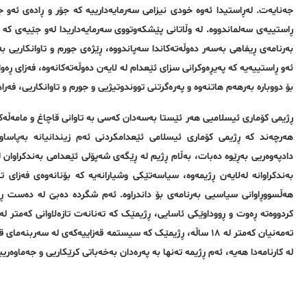
جەنایەت. لەڕاستیدا ئەوە خودی نیزامی سەرمایەدارییە کە جۆر و ڕادەی ئه‌و جو
ڕاستییەی سەلماندووە. لە وڵاتانی پێشکەوتووی سەرمایەداریدا لەو جێیه‌ی کە 
بەرنامەی ڕیفاهی بەسەر دەوڵەتەکاندا سەپاندووە، ڕێژەی جورم و تاوانكاریی بە 
ئەو ڕاستییەیە کە پەیڕەوکرانی سزای ئێعدام لە لایەن دەوڵەتەکانەوە، فه‌زای ڕه‌وا
بۆ دووباره‌ بەرهەم هاتنه‌وه‌ و پەرەگرتنی تووندوتیژیی و جورم و تاوانكاریی، فەرا
ڕژیمی کۆماری ئیسلامیی هەر ئێستا به‌سەدان کەسی بە تاوانی قاچاغ و مامەڵەکرد
هەرچەند کە ڕژیمی کۆماری ئیسلامی ئێعدامکردنی ئەم زیندانیانە بەپاساوی 
دادپەوەریی به‌ڕێوه‌ ده‌بات، بەڵام ڕژیم له ‌ڕێگه‌ی شەپۆلی ئێعدامی به‌ندكرا
به‌ندكراوانه‌ لەلایەن ڕژیمەوە، سیاسەتێکی وشیارانه‌یه‌ کە بۆنانه‌وه‌ی فه
هەڵسووڕاوانی سیاسیی بەرنامەی بۆ داندراوە. ئەم شگردە دەبێ لە دەست ڕژی
ته‌مه‌نیان كه‌متر له‌ ١٨ ساڵه‌، ڕژیمێک کە سیستمە قەزاییەکەی 
لە کارنامەدا هەیە، ئەم ڕژیمە تەنها بە پەرەدان بەخەباتی کرێکاریی و جەماوەر