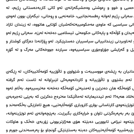
حمیی و خوو و ڕه‌وشتی وەحشیگەرانەی ئه‌و كاتی کاربەدەستانی ڕژیم، له‌
ی سەرانی ڕژیم له‌وانه‌ ڕەفسەنجانیی، خامه‌نەیی و ڕوحانی، نیگەران بوون له‌وه‌ی
انی سیاسیی کە ماوەی مەحکومییەتەکەشیان کۆتایی هاتووه‌، لە زیندان ئازاد
دان و كۆڵه‌كه‌ و پایه‌كانی حکومەتی ئیسلامیی ده‌خەنە لەرزە. سەرانی ڕژیم لەو
ەناوبردنی زیندانییانی سیاسییان دەستپێکرد. لەو ڕۆژانەدا دەزگای کوشتار و
یل و گه‌رایشی جۆراوجۆری سیاسییەوە، سپاردە جووخەکانی مەرگ و لە گۆڕە
انیان به‌ ڕێشەی مووسیبەت و شێواوی و ئاڵۆزییه‌ کۆمەڵاتییەکان، لە ڕێگه‌ی
 ئەم بشێوی و ئاڵۆزییانه‌ و کاردانەوەیه‌كی لێبڕاوانە لە ئاست ئەم گرفتە
انی کۆمەڵگه‌ هان دەدرێن و ئەمنیەتی کۆمەڵگه‌ دەخەنە مەترسییەوە. بەڵام ئەوە
ەللاد هەیه‌؟! ئەم ئیددیعایانە لەحاڵێکدا مەترەح دەکرێن کە بەپێی تەجره‌بەی
وێژینەوەی کارناسانی بواری کاروباری کۆمەڵایەتیی، هیچ ئامارێکی بەڵگەمەند و
رێ بەر بەپەرەگرتنی تاوان و خراپەکاری بگیرێت. بەپێچەوانەی ئەم توێژینەوانە،
دەبێتەوە نیزامی ئابووریی دەبێتە هۆی هەژارتربوونی زۆربەی خەڵک و هاوکات
بێبەشییە کۆمەڵایەتییەکان دەبنە بەستێنێکی گونجاو بۆ پەرەسەندنی جورم و