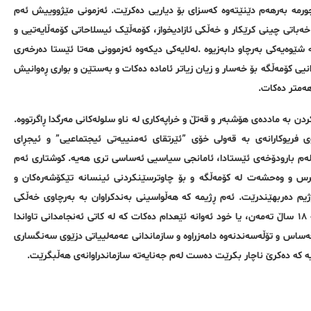
رمه‌ به‌رهه‌م دێنێته‌وه‌ کەسزای بۆ دیاریی دەکرێت. ئەزمونی مێژووییش ئه‌م
خەباتی چینی کرێکار و خەڵکی ئازادیخواز، کۆمەڵێک ئیسلاحاتی کۆمەڵایەتیی و
شێوەیەکی بەرچاو دابه‌زیوه‌ .لەلایەکی دیکەوە ئەزموونی هه‌تا ئێستا دەرخەری
نیی کۆمەڵگه‌ بۆ خه‌سار و زیان زیاتر ئاماده‌ دەکات و به‌ستێن و بواری ڕەوانیش
هەمتر ده‌كات.
ن بە ماددەی هۆشبەر و قەتڵ و خراپه‌کاری لە ناو سلولەکانی مەرگدا ڕاگرتووە.
فریوکارانەی به ‌قه‌ولی خۆی ”ئێرتقای ئه‌منییه‌تی ئیجتماعیی” و ئیجڕای
وان لەم بارودۆخه‌ی ئێستادا، ئامانجی سیاسیی ئه‌ساسی تری هەیە. کوشتاری ئەم
‌زای ترس و وەحشەت لە کۆمەڵگه‌ و بۆ چاوترسێنکردنی ئینسانە تێکۆشەرەکان و
م دەربهێندرێت. ئەم ڕژیمە کە هەڵواسینی به‌ندكراوان بە بەرچاوی خەڵکی
کردووه‌تە ڕه‌وت و ڕووداوێكی ئاسایی، ڕژیمێک کە تەنانەت تازەلاوانی کەمتر لە ١٨ ساڵ ته‌مه‌ن، یا خود ئه‌وانه‌ ئێعدام ده‌كات كه‌ له‌ كاتی ئه‌نجامدانی تاواندا
لە سەربنه‌مای قەساس و تۆڵەسەندنەوە دامەزراوە و سازماندانی عەمەلییاتی دزێوی سەنگساری
ییه‌ كه‌ دەکرێ ناچار بکرێت دەست لەم جەنایەتە سازماندراوانەی هەڵبگرێت.