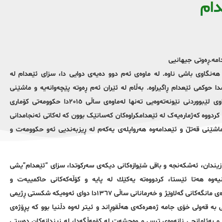
دام
یعدامه.ڕەوتی جیهانیی
نگاوی باشی ناوه‌. لە ماوه‌ی ئه‌م دوو ده‌یه‌ی دوایی دا، سزای ئێعدام لە
وڵاتیشدا حوکمی ئێعدام ڕاگیراوە. بەڵام لە ئێران ئەم ڕەوتە پێچەوانەیە و ماشێنی
ئێعدامی کۆماری ئیسلامیی بۆ ساتێکیش نەوه‌ستاوە. بەپێی ڕاپۆرتی ڕێکخراوی لێبووردنی نێونەتەوەیی تەنها لەماوه‌ی ساڵی ٢٠١٥دا حکوومەتی کۆماری
دبیر و ئومێد”ی حەسەن ڕووحانی ٩٧٧ کەسی ئێعدام کردووە کەژمارەیەک لە ئێعدامکراوەکان کەسانێک بوون کە له‌كاتی ئه‌نجامدانی
ی نه‌وه‌ستاندنی ماشێنی قەتڵ و ئێعدامه‌وه‌ هەرواپلەی یەکەم له‌ ڕیزبه‌ندیی ئەو حکوومەت و
زیندان، ئەشکەنجە و باقی شێوازه‌کانی دیكه‌ی سەرکوتدا، سزای “ئێعدام”یشی
ە هه‌تا ئێستا، كردووه‌ته‌ یه‌كێك لە پایە و كۆڵه‌كه‌كانی حاکمییەت و
ده‌سه‌ڵاتدارێتیی و بۆ چاوترسێنکردنی خەڵک به ‌كاری هێناوه‌. ئەم ڕژیمە لە ماوه‌ی مانگەکانی گەلاوێژ و خه‌رمانانی ساڵی ١٣٦٧دا دوای ئەوەیکە شکستی ڕژیمی
 ‌قه‌ولی خۆی جامە ژەهرەکەی هه‌ڵقوڕاند و ئیتر له‌وه‌ دڵنیا بوو کە پڕۆژەی
و بەئامانجی نانه‌وه‌ی ترس و وەحشەت لە کۆمەڵگه‌دا، لە زیندانەکان دەستی