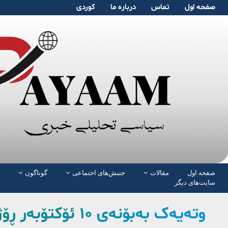
صفحە اول
تماس
دربارە ما
کوردی
صفحە اول
مقالات
جنبش‌های اجتماعی
گوناگون
سایت‌های دیگر
وتەیەک بەبۆنەی ٠