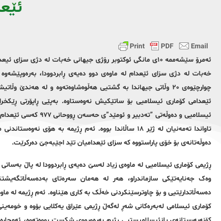
ئێع
ئەمرۆ سێشەممە ١٠ی مانگی ئوکتوبر رۆژی جیهانی خەبات لە دژی سزای ئ
خەبات لە دژی سزای ئێعدام لە ماوەی دوو دەیەی ڕابردوودا، بەرەوپێشەوە هه‌
چوارچێوەی ٢٠ وڵاتی جیهاندا بە گشتیی هەڵوەشاوەتەوە و لە هه‌ندێ 
ئیسلامیی و دەوڵەتی ”تە
تاواندا تەمەنیان لە ژێر ١٨ ساڵاندا بووە. ئەم ڕژیمە به‌ هۆ
دەوڵەتانه‌ی بۆ خۆی پاراستووه‌ کە سزای ئێعدامیان تێد اجێبه‌جێ ده‌ركرێت.
ڕژیمی کۆماری ئیسلامیی لە ماوەی زیاد لەسێ دەیەی ڕابردوودا لە پاڵ بەساتی 
وەک جەنایەتێکی سازماندراو، هه‌ر لە هەمان سەرەتای بەدەسەڵاتگەیشتنیەو
کۆماری ئیسلامی لەبەرەکانی شەڕ لەگەڵ ڕژیمی عێراق یەکلایی بۆوە و خومەینی به
کۆنەپەرستانەی پانئیسلامیستیی ڕژیم بەرەوڕووی شکست بووه‌تەوە، ئه‌مجاره‌ 